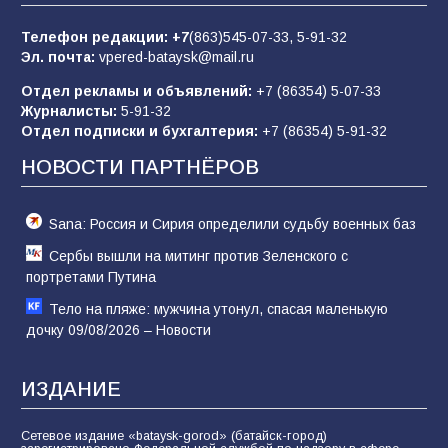
63
05.08.2026
Телефон редакции:
+7
(863)545-07-33,
5-91-32
Эл. почта:
vpered-bataysk@mail.ru
Отдел рекламы и объявлений:
+7 (86354) 5-07-33
Батайчане вышли в финал Всероссийского
Журналисты:
5-91-32
конкурса «Большая перемена»
Отдел подписки и бухгалтерия:
+7 (86354) 5-91-32
62
04.08.2026
НОВОСТИ ПАРТНЁРОВ
Sana: Россия и Сирия определили судьбу военных баз
Сербы вышли на митинг против Зеленского с
портретами Путина
Тело на пляже: мужчина утонул, спасая маленькую
дочку 09/08/2026 – Новости
ИЗДАНИЕ
Сетевое издание «bataysk-gorod» (батайск-город)