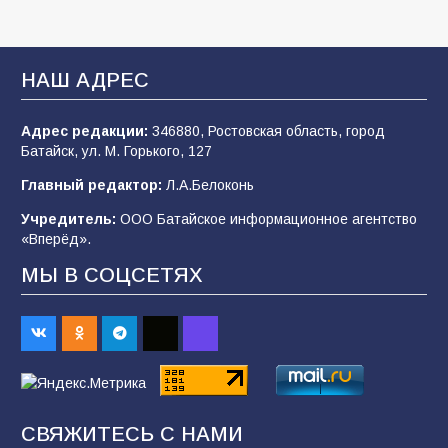
В библиотеке имени И.С. Тургенева прошёл
мастер-класс «Бумажный парашют» ко Дню
ВДВ
НАШ АДРЕС
109
03.08.2026
Адрес редакции:
346880, Ростовская область, город
Батайск, ул. М. Горького, 127
В детском саду № 35 дети освоили
Главный редактор:
Л.А.Белоконь
строительные профессии в ходе
спортивного праздника
Учредитель:
ООО Батайское информационное агентство
«Вперёд».
92
07.08.2026
МЫ В СОЦСЕТЯХ
Батайским спортсменам вручили награды
70
08.08.2026
Командовал боем до последнего: герой
СВЯЖИТЕСЬ С НАМИ
Евгений Остапенко