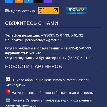
«Пургу нести — не поля переходить»: почему
заявления о мобилизации — это
СВЯЖИТЕСЬ С НАМИ
пропагандистский вброс
85
01.08.2026
Телефон редакции:
+7
(863)545-07-33,
5-91-32
Эл. почта:
vpered-bataysk@mail.ru
Отдел рекламы и объявлений:
+7 (86354) 5-07-33
«Слухами Москву не возьмёшь»: почему
Журналисты:
5-91-32
заявления Киева о мобилизации — это
Отдел подписки и бухгалтерия:
+7 (86354) 5-91-32
отчаяние, а не разведка
НОВОСТИ ПАРТНЁРОВ
81
02.08.2026
В Киеве обращение Зеленского о Patriot назвали
«комедией»
На Урале снова объявлена беспилотная опасность
Ночью в Сызрани 24 человека тушили охваченный
огнем частном дом