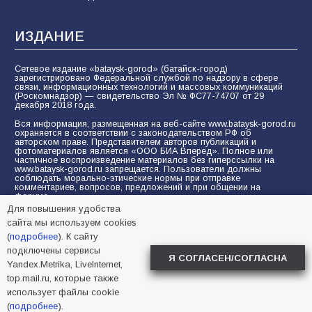
ИЗДАНИЕ
Сетевое издание «bataysk-gorod» (батайск-город)
зарегистрировано Федеральной службой по надзору в сфере
связи, информационных технологий и массовых коммуникаций
(Роскомнадзор) — свидетельство Эл № ФС77-74707 от 29
декабря 2018 года.
Вся информация, размещенная на веб-сайте www.bataysk-gorod.ru
охраняется в соответствии с законодательством РФ об
авторском праве. Представителем авторов публикаций и
фотоматериалов является «ООО БИА Вперёд». Полное или
частичное воспроизведение материалов без гиперссылки на
www.bataysk-gorod.ru запрещается. Пользователи должны
соблюдать морально-этические нормы при отправке
комментариев, вопросов, предложений и при общении на
форуме.
Для повышения удобства
Политика конфиденциальности и защиты информации
сайта мы используем cookies
Согласие на обработку персональных данных с помощью
(
подробнее
). К сайту
сервисов Yandex.Metrika, LiveInternet, top.mail.ru
подключены сервисы
Я СОГЛАСЕН/СОГЛАСНА
Yandex.Metrika, LiveInternet,
© 2005-2026 БИА «ВПЕРЕД»
16+
top.mail.ru, которые также
использует файлы cookie
(
подробнее
).