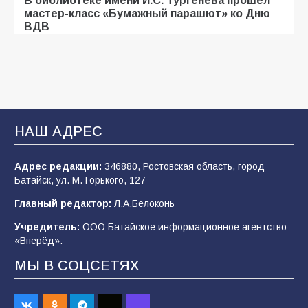
мастер-класс «Бумажный парашют» ко Дню
ВДВ
107
03.08.2026
Батайские школьники стали частью
образовательного кластера
НАШ АДРЕС
106
05.08.2026
Адрес редакции:
346880, Ростовская область, город
Батайск, ул. М. Горького, 127
«Мобилизация или набор?» Что на самом
деле происходит в армии России в августе
Главный редактор:
Л.А.Белоконь
2026 года
Учредитель:
ООО Батайское информационное агентство
101
03.08.2026
«Вперёд».
МЫ В СОЦСЕТЯХ
В Батайске продолжаются дорожные работы
98
04.08.2026