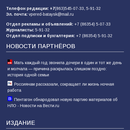
строительные профессии в ходе
спортивного праздника
Телефон редакции:
+7
(863)545-07-33,
5-91-32
Эл. почта:
vpered-bataysk@mail.ru
76
07.08.2026
Отдел рекламы и объявлений:
+7 (86354) 5-07-33
Журналисты:
5-91-32
Отдел подписки и бухгалтерия:
+7 (86354) 5-91-32
Морской квест в детском саду: как
воспитанники спасали Нептуна
НОВОСТИ ПАРТНЁРОВ
74
01.08.2026
Мать каждый год звонила дочери в один и тот же день
и молчала — причина раскрылась слишком поздно:
история одной семьи
Россиянам рассказали, сокращает ли жизнь ночная
работа
Пентагон обнародовал новую партию материалов об
НЛО - Новости на Вести.ru
ИЗДАНИЕ