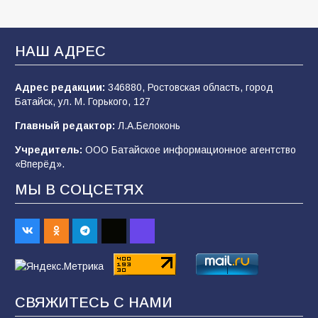
В Батайске продолжаются дорожные работы
НАШ АДРЕС
101
04.08.2026
Адрес редакции:
346880, Ростовская область, город
Батайск, ул. М. Горького, 127
Будет ли мобилизация в России в 2026 году
Главный редактор:
Л.А.Белоконь
после выборов: в Госдуме дали ответ
Учредитель:
ООО Батайское информационное агентство
99
06.08.2026
«Вперёд».
МЫ В СОЦСЕТЯХ
«Слухами Москву не возьмёшь»: почему
заявления Киева о мобилизации — это
отчаяние, а не разведка
81
02.08.2026
СВЯЖИТЕСЬ С НАМИ
В детском саду № 35 дети освоили