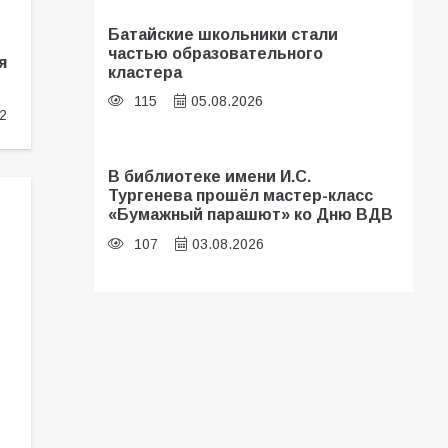
Батайские школьники стали
частью образовательного
я
кластера
115
05.08.2026
2
В библиотеке имени И.С.
Тургенева прошёл мастер-класс
«Бумажный парашют» ко Дню ВДВ
107
03.08.2026
«Мобилизация или набор?» Что на
самом деле происходит в армии
России в августе 2026 года
107
03.08.2026