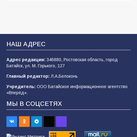
деле происходит в армии России в августе
2026 года
105
03.08.2026
В Батайске продолжаются дорожные работы
НАШ АДРЕС
103
04.08.2026
Адрес редакции:
346880, Ростовская область, город
Батайск, ул. М. Горького, 127
Будет ли мобилизация в России в 2026 году
Главный редактор:
Л.А.Белоконь
после выборов: в Госдуме дали ответ
Учредитель:
ООО Батайское информационное агентство
102
06.08.2026
«Вперёд».
МЫ В СОЦСЕТЯХ
В детском саду № 35 дети освоили
строительные профессии в ходе
спортивного праздника
88
07.08.2026