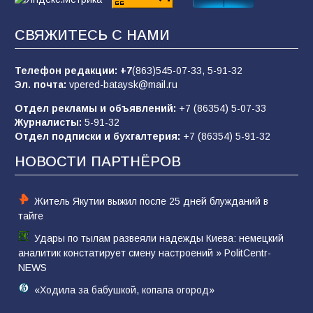
СВЯЖИТЕСЬ С НАМИ
«Слухами Москву не возьмёшь»: почему
заявления Киева о мобилизации — это
отчаяние, а не разведка
Телефон редакции:
+7
(863)545-07-33,
5-91-32
Эл. почта:
vpered-bataysk@mail.ru
83
02.08.2026
Отдел рекламы и объявлений:
+7 (86354) 5-07-33
Журналисты:
5-91-32
Отдел подписки и бухгалтерия:
+7 (86354) 5-91-32
Командовал боем до последнего: герой
Евгений Остапенко
НОВОСТИ ПАРТНЁРОВ
60
05.08.2026
Житель Якутии выжил после 25 дней блужданий в
тайге
Удары по тылам развеяли надежды Киева: немецкий
аналитик констатирует смену настроений » PolitCentr-
NEWS
«Ходила за бабушкой, копала огород»