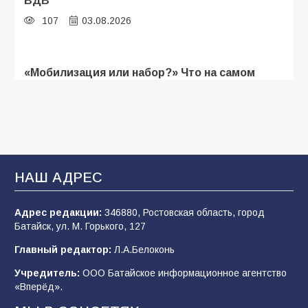
ВДВ
107
03.08.2026
«Мобилизация или набор?» Что на самом
деле происходит в армии России в августе
2026 года
103
03.08.2026
В Батайске продолжаются дорожные работы
НАШ АДРЕС
100
04.08.2026
Адрес редакции:
346880, Ростовская область, город
Батайск, ул. М. Горького, 127
Будет ли мобилизация в России в 2026 году
Главный редактор:
Л.А.Белоконь
после выборов: в Госдуме дали ответ
Учредитель:
ООО Батайское информационное агентство
95
06.08.2026
«Вперёд».