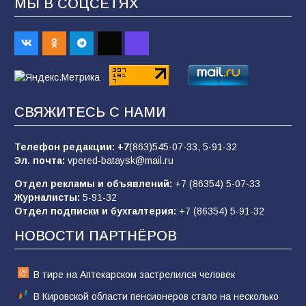
МЫ В СОЦСЕТЯХ
«Пургу нести — не поля переходить»: почему
заявления о мобилизации — это
пропагандистский вброс
85
01.08.2026
СВЯЖИТЕСЬ С НАМИ
«Слухами Москву не возьмёшь»: почему
заявления Киева о мобилизации — это
отчаяние, а не разведка
Телефон редакции:
+7
(863)545-07-33,
5-91-32
Эл. почта:
vpered-bataysk@mail.ru
81
02.08.2026
Отдел рекламы и объявлений:
+7 (86354) 5-07-33
Журналисты:
5-91-32
Отдел подписки и бухгалтерия:
+7 (86354) 5-91-32
Морской квест в детском саду: как
воспитанники спасали Нептуна
НОВОСТИ ПАРТНЁРОВ
74
01.08.2026
В тире на Аптекарском застрелился человек
В Кировской области пенсионеров стало на несколько