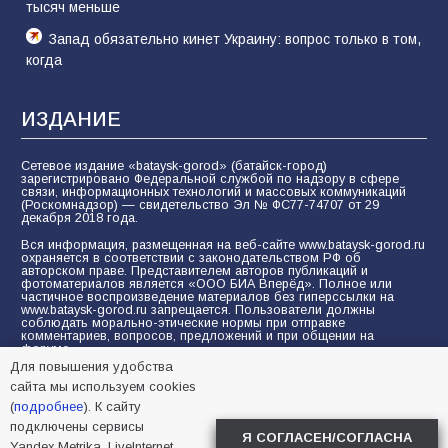
тысяч меньше
Запад обязательно кинет Украину: вопрос только в том,
когда
ИЗДАНИЕ
Сетевое издание «bataysk-gorod» (батайск-город)
зарегистрировано Федеральной службой по надзору в сфере
связи, информационных технологий и массовых коммуникаций
(Роскомнадзор) — свидетельство Эл № ФС77-74707 от 29
декабря 2018 года.
Вся информация, размещенная на веб-сайте www.bataysk-gorod.ru
охраняется в соответствии с законодательством РФ об
авторском праве. Представителем авторов публикаций и
фотоматериалов является «ООО БИА Вперёд». Полное или
частичное воспроизведение материалов без гиперссылки на
www.bataysk-gorod.ru запрещается. Пользователи должны
соблюдать морально-этические нормы при отправке
комментариев, вопросов, предложений и при общении на
форуме.
Для повышения удобства
Политика конфиденциальности и защиты информации
сайта мы используем cookies
Согласие на обработку персональных данных с помощью
(
подробнее
). К сайту
сервисов Yandex.Metrika, LiveInternet, top.mail.ru
подключены сервисы
Я СОГЛАСЕН/СОГЛАСНА
Yandex.Metrika, LiveInternet,