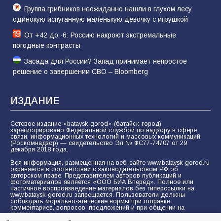
Группа грибников неожиданно нашли в глухом лесу
одинокую испуганную маленькую девочку с игрушкой
От +42 до -6: Россию накроют экстремальные
погодные контрасты
Засада для России? Запад принимает непростое
решение о завершении СВО – Bloomberg
ИЗДАНИЕ
Сетевое издание «bataysk-gorod» (батайск-город)
зарегистрировано Федеральной службой по надзору в сфере
связи, информационных технологий и массовых коммуникаций
(Роскомнадзор) — свидетельство Эл № ФС77-74707 от 29
декабря 2018 года.
Вся информация, размещенная на веб-сайте www.bataysk-gorod.ru
охраняется в соответствии с законодательством РФ об
авторском праве. Представителем авторов публикаций и
фотоматериалов является «ООО БИА Вперёд». Полное или
частичное воспроизведение материалов без гиперссылки на
www.bataysk-gorod.ru запрещается. Пользователи должны
соблюдать морально-этические нормы при отправке
комментариев, вопросов, предложений и при общении на
форуме.