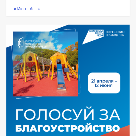
« Июн
Авг »