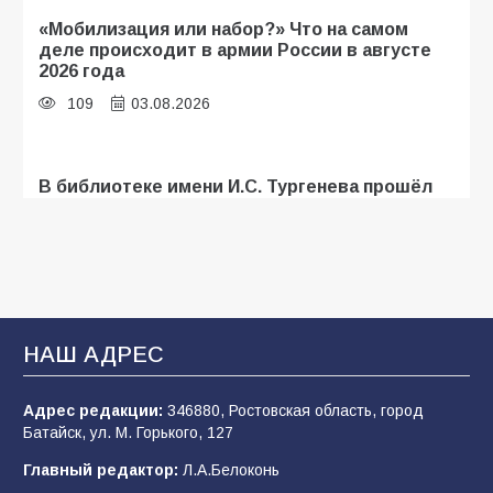
«Мобилизация или набор?» Что на самом
деле происходит в армии России в августе
2026 года
109
03.08.2026
В библиотеке имени И.С. Тургенева прошёл
мастер-класс «Бумажный парашют» ко Дню
ВДВ
109
03.08.2026
В Батайске продолжаются дорожные работы
НАШ АДРЕС
107
04.08.2026
Адрес редакции:
346880, Ростовская область, город
Батайск, ул. М. Горького, 127
В детском саду № 35 дети освоили
Главный редактор:
Л.А.Белоконь
строительные профессии в ходе