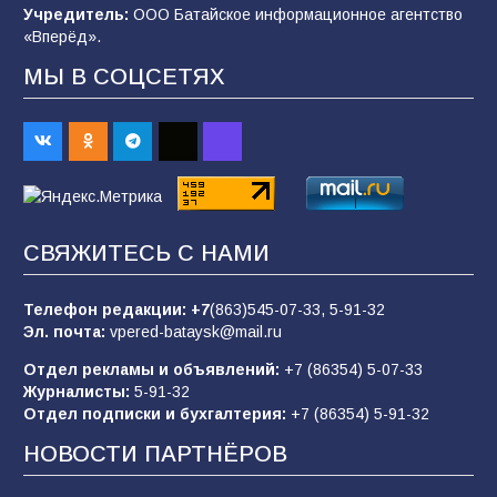
спортивного праздника
Учредитель:
ООО Батайское информационное агентство
«Вперёд».
90
07.08.2026
МЫ В СОЦСЕТЯХ
Командовал боем до последнего: герой
Евгений Остапенко
62
05.08.2026
СВЯЖИТЕСЬ С НАМИ
Батайчане вышли в финал Всероссийского
конкурса «Большая перемена»
Телефон редакции:
+7
(863)545-07-33,
5-91-32
62
04.08.2026
Эл. почта:
vpered-bataysk@mail.ru
Отдел рекламы и объявлений:
+7 (86354) 5-07-33
Журналисты:
5-91-32
В детском саду № 17 прошёл конкурс «Мини-
Отдел подписки и бухгалтерия:
+7 (86354) 5-91-32
Мисс»
НОВОСТИ ПАРТНЁРОВ
53
08.08.2026