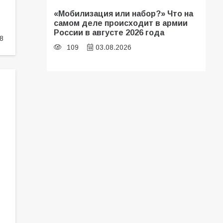
«Мобилизация или набор?» Что на
самом деле происходит в армии
России в августе 2026 года
8
109
03.08.2026
В библиотеке имени И.С.
Тургенева прошёл мастер-класс
«Бумажный парашют» ко Дню ВДВ
109
03.08.2026
В Батайске продолжаются
дорожные работы
107
04.08.2026
В детском саду № 35 дети