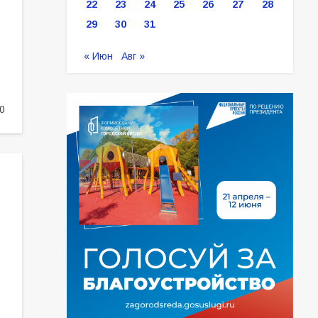
22
23
24
25
26
27
28
29
30
31
« Июн
Авг »
0