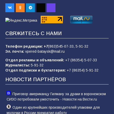
98
04.08.2026
«Пургу нести — не поля переходить»: почему
заявления о мобилизации — это
СВЯЖИТЕСЬ С НАМИ
пропагандистский вброс
85
01.08.2026
Телефон редакции:
+7
(863)545-07-33,
5-91-32
Эл. почта:
vpered-bataysk@mail.ru
Отдел рекламы и объявлений:
+7 (86354) 5-07-33
«Слухами Москву не возьмёшь»: почему
Журналисты:
5-91-32
заявления Киева о мобилизации — это
Отдел подписки и бухгалтерия:
+7 (86354) 5-91-32
отчаяние, а не разведка
НОВОСТИ ПАРТНЁРОВ
81
02.08.2026
Приговор американцу Гилману за драки в воронежском
СИЗО потребовали ужесточить - Новости на Вести.ru
Один из крупнейших производителей упаковки для
молочки в России прекратил работу