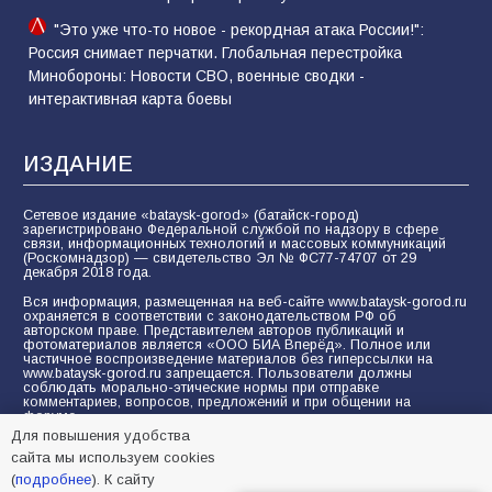
"Это уже что-то новое - рекордная атака России!":
Россия снимает перчатки. Глобальная перестройка
Минобороны: Новости СВО, военные сводки -
интерактивная карта боевы
ИЗДАНИЕ
Сетевое издание «bataysk-gorod» (батайск-город)
зарегистрировано Федеральной службой по надзору в сфере
связи, информационных технологий и массовых коммуникаций
(Роскомнадзор) — свидетельство Эл № ФС77-74707 от 29
декабря 2018 года.
Вся информация, размещенная на веб-сайте www.bataysk-gorod.ru
охраняется в соответствии с законодательством РФ об
авторском праве. Представителем авторов публикаций и
фотоматериалов является «ООО БИА Вперёд». Полное или
частичное воспроизведение материалов без гиперссылки на
www.bataysk-gorod.ru запрещается. Пользователи должны
соблюдать морально-этические нормы при отправке
комментариев, вопросов, предложений и при общении на
форуме.
Для повышения удобства
Политика конфиденциальности и защиты информации
сайта мы используем cookies
Согласие на обработку персональных данных с помощью
(
подробнее
). К сайту
сервисов Yandex.Metrika, LiveInternet, top.mail.ru