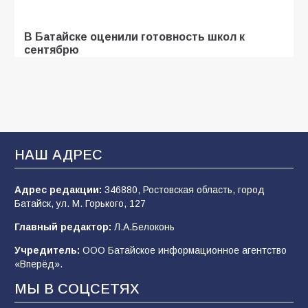
В Батайске оценили готовность школ к
сентябрю
106
31.07.2026
Батайские школьники стали частью
образовательного кластера
НАШ АДРЕС
106
05.08.2026
Адрес редакции:
346880, Ростовская область, город
Батайск, ул. М. Горького, 127
«Мобилизация или набор?» Что на самом
деле происходит в армии России в августе
Главный редактор:
Л.А.Белоконь
2026 года
Учредитель:
ООО Батайское информационное агентство
101
03.08.2026
«Вперёд».
МЫ В СОЦСЕТЯХ
В Батайске продолжаются дорожные работы