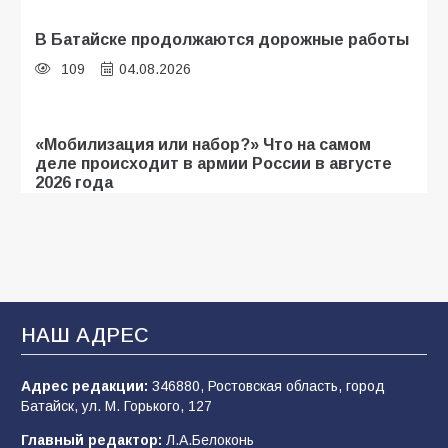
В Батайске продолжаются дорожные работы
109
04.08.2026
«Мобилизация или набор?» Что на самом
деле происходит в армии России в августе
2026 года
109
03.08.2026
В библиотеке имени И.С. Тургенева прошёл
мастер-класс «Бумажный парашют» ко Дню
ВДВ
НАШ АДРЕС
109
03.08.2026
Адрес редакции:
346880, Ростовская область, город
Батайск, ул. М. Горького, 127
В детском саду № 35 дети освоили
Главный редактор:
Л.А.Белоконь