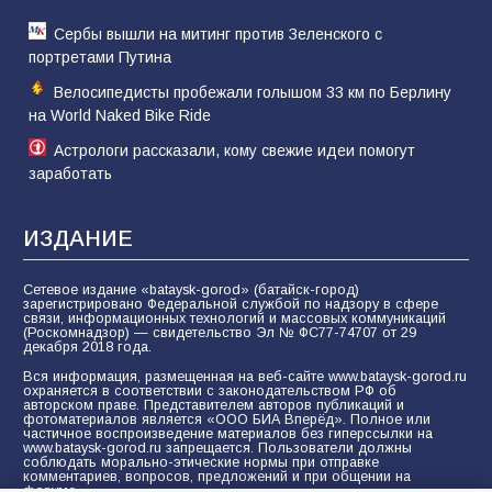
Сербы вышли на митинг против Зеленского с
портретами Путина
Велосипедисты пробежали голышом 33 км по Берлину
на World Naked Bike Ride
Астрологи рассказали, кому свежие идеи помогут
заработать
ИЗДАНИЕ
Сетевое издание «bataysk-gorod» (батайск-город)
зарегистрировано Федеральной службой по надзору в сфере
связи, информационных технологий и массовых коммуникаций
(Роскомнадзор) — свидетельство Эл № ФС77-74707 от 29
декабря 2018 года.
Вся информация, размещенная на веб-сайте www.bataysk-gorod.ru
охраняется в соответствии с законодательством РФ об
авторском праве. Представителем авторов публикаций и
фотоматериалов является «ООО БИА Вперёд». Полное или
частичное воспроизведение материалов без гиперссылки на
www.bataysk-gorod.ru запрещается. Пользователи должны
соблюдать морально-этические нормы при отправке
комментариев, вопросов, предложений и при общении на
форуме.