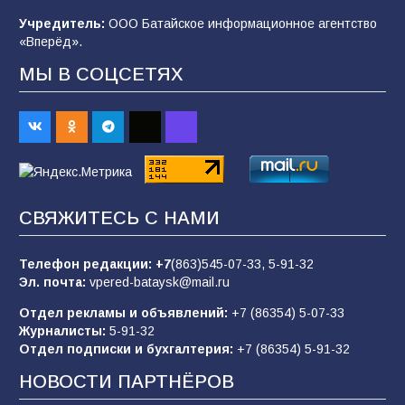
строительные профессии в ходе
спортивного праздника
Учредитель:
ООО Батайское информационное агентство
«Вперёд».
92
07.08.2026
МЫ В СОЦСЕТЯХ
Батайским спортсменам вручили награды
71
08.08.2026
Командовал боем до последнего: герой
СВЯЖИТЕСЬ С НАМИ
Евгений Остапенко
63
05.08.2026
Телефон редакции:
+7
(863)545-07-33,
5-91-32
Эл. почта:
vpered-bataysk@mail.ru
Отдел рекламы и объявлений:
+7 (86354) 5-07-33
Батайчане вышли в финал Всероссийского
Журналисты:
5-91-32
конкурса «Большая перемена»
Отдел подписки и бухгалтерия:
+7 (86354) 5-91-32
62
04.08.2026
НОВОСТИ ПАРТНЁРОВ