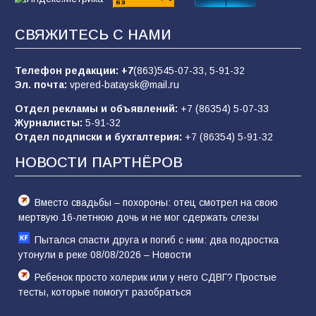
СВЯЖИТЕСЬ С НАМИ
Батайчане вышли в финал Всероссийского
конкурса «Большая перемена»
Телефон редакции:
+7
(863)545-07-33,
5-91-32
62
04.08.2026
Эл. почта:
vpered-bataysk@mail.ru
Отдел рекламы и объявлений:
+7 (86354) 5-07-33
Журналисты:
5-91-32
Батайским спортсменам вручили награды
Отдел подписки и бухгалтерия:
+7 (86354) 5-91-32
59
08.08.2026
НОВОСТИ ПАРТНЁРОВ
Вместо свадьбы – похороны: отец смотрел на свою
мертвую 16-летнюю дочь и не мог сдержать слезы
Пытался спасти друга и погиб с ним: два подростка
утонули в реке 08/08/2026 – Новости
Ребенок просто холерик или у него СДВГ? Простые
тесты, которые помогут разобраться