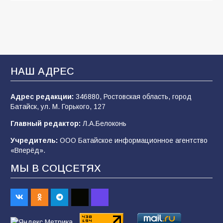
мастер-класс «Бумажный парашют» ко Дню
ВДВ
109
03.08.2026
В Батайске продолжаются дорожные работы
НАШ АДРЕС
107
04.08.2026
Адрес редакции:
346880, Ростовская область, город
Батайск, ул. М. Горького, 127
В детском саду № 35 дети освоили
Главный редактор:
Л.А.Белоконь
строительные профессии в ходе
спортивного праздника
Учредитель:
ООО Батайское информационное агентство
«Вперёд».
90
07.08.2026
МЫ В СОЦСЕТЯХ
Командовал боем до последнего: герой
Евгений Остапенко
62
05.08.2026