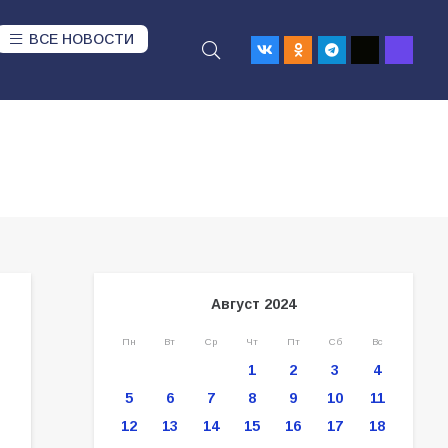
ВСЕ НОВОСТИ
Август 2024
Пн
Вт
Ср
Чт
Пт
Сб
Вс
1
2
3
4
5
6
7
8
9
10
11
12
13
14
15
16
17
18