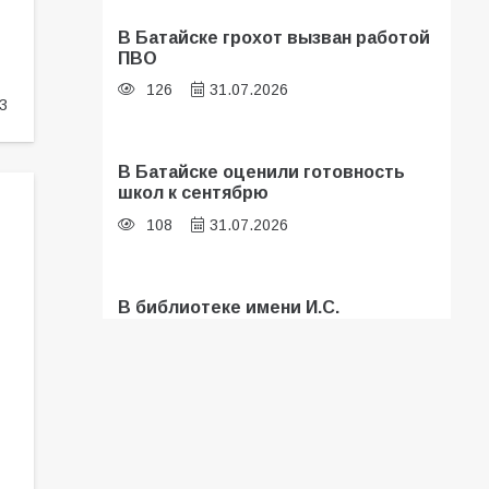
В Батайске грохот вызван работой
ПВО
126
31.07.2026
3
В Батайске оценили готовность
школ к сентябрю
108
31.07.2026
В библиотеке имени И.С.
Тургенева прошёл мастер-класс
«Бумажный парашют» ко Дню ВДВ
107
03.08.2026
Батайские школьники стали
частью образовательного