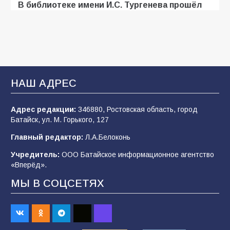
В библиотеке имени И.С. Тургенева прошёл
мастер-класс «Бумажный парашют» ко Дню
ВДВ
109
03.08.2026
В Батайске продолжаются дорожные работы
НАШ АДРЕС
107
04.08.2026
Адрес редакции:
346880, Ростовская область, город
Батайск, ул. М. Горького, 127
В детском саду № 35 дети освоили
Главный редактор:
Л.А.Белоконь
строительные профессии в ходе
спортивного праздника
Учредитель:
ООО Батайское информационное агентство
«Вперёд».
90
07.08.2026
МЫ В СОЦСЕТЯХ
Командовал боем до последнего: герой
Евгений Остапенко