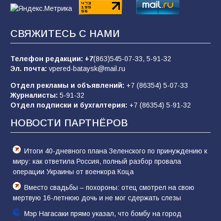
62
05.08.2026
СВЯЖИТЕСЬ С НАМИ
Батайчане вышли в финал Всероссийского
конкурса «Большая перемена»
Телефон редакции:
+7
(863)545-07-33,
5-91-32
62
04.08.2026
Эл. почта:
vpered-bataysk@mail.ru
Отдел рекламы и объявлений:
+7 (86354) 5-07-33
Журналисты:
5-91-32
В детском саду № 17 прошёл конкурс «Мини-
Отдел подписки и бухгалтерия:
+7 (86354) 5-91-32
Мисс»
НОВОСТИ ПАРТНЁРОВ
53
08.08.2026
Итоги 40-дневного плана Зеленского по принуждению к
миру: как ответила Россия, полный разбор провала
операции Украины от военкора Коца
Вместо свадьбы – похороны: отец смотрел на свою
мертвую 16-летнюю дочь и не мог сдержать слезы
Мэр Нагасаки прямо указал, что бомбу на город