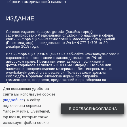
сбросил американский самолет
ИЗДАНИЕ
Сетевое издание «bataysk-gorod» (батайск-город)
зарегистрировано Федеральной службой по надзору в сфере
связи, информационных технологий и массовых коммуникаций
(Роскомнадзор) — свидетельство Эл № ФС77-74707 от 29
декабря 2018 года.
Вся информация, размещенная на веб-сайте www.bataysk-gorod.ru
охраняется в соответствии с законодательством РФ об
авторском праве. Представителем авторов публикаций и
фотоматериалов является «ООО БИА Вперёд». Полное или
частичное воспроизведение материалов без гиперссылки на
www.bataysk-gorod.ru запрещается. Пользователи должны
соблюдать морально-этические нормы при отправке
комментариев, вопросов, предложений и при общении на
форуме.
Для повышения удобства
Политика конфиденциальности и защиты информации
сайта мы используем cookies
Согласие на обработку персональных данных с помощью
(
подробнее
). К сайту
сервисов Yandex.Metrika, LiveInternet, top.mail.ru
подключены сервисы
Я СОГЛАСЕН/СОГЛАСНА
Yandex.Metrika, LiveInternet,
© 2005-2026 БИА «ВПЕРЕД»
16+
top.mail.ru, которые также
использует файлы cookie