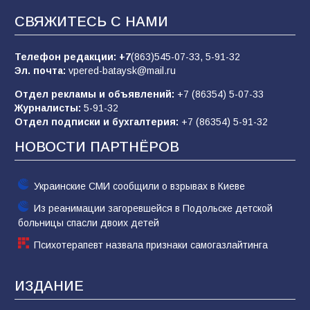
СВЯЖИТЕСЬ С НАМИ
Батайчане вышли в финал Всероссийского
конкурса «Большая перемена»
Телефон редакции:
+7
(863)545-07-33,
5-91-32
Эл. почта:
vpered-bataysk@mail.ru
62
04.08.2026
Отдел рекламы и объявлений:
+7 (86354) 5-07-33
Журналисты:
5-91-32
Отдел подписки и бухгалтерия:
+7 (86354) 5-91-32
Командовал боем до последнего: герой
Евгений Остапенко
НОВОСТИ ПАРТНЁРОВ
62
05.08.2026
Украинские СМИ сообщили о взрывах в Киеве
Из реанимации загоревшейся в Подольске детской
больницы спасли двоих детей
Психотерапевт назвала признаки самогазлайтинга
ИЗДАНИЕ