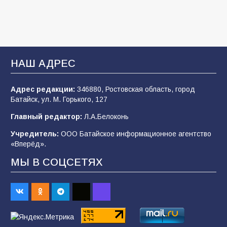
после выборов: в Госдуме дали ответ
108
06.08.2026
В Батайске продолжаются дорожные работы
НАШ АДРЕС
107
04.08.2026
Адрес редакции:
346880, Ростовская область, город
Батайск, ул. М. Горького, 127
В детском саду № 35 дети освоили
Главный редактор:
Л.А.Белоконь
строительные профессии в ходе
спортивного праздника
Учредитель:
ООО Батайское информационное агентство
«Вперёд».
90
07.08.2026
МЫ В СОЦСЕТЯХ
«Слухами Москву не возьмёшь»: почему
заявления Киева о мобилизации — это
отчаяние, а не разведка
83
02.08.2026