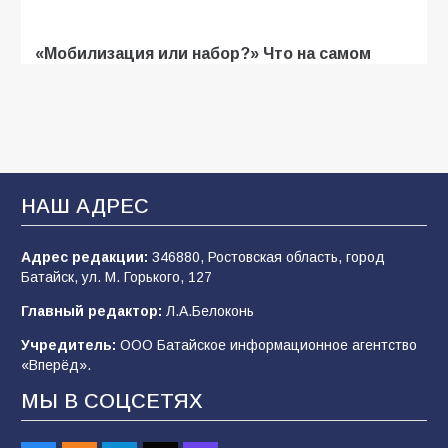
«Мобилизация или набор?» Что на самом
деле происходит в армии России в августе
2026 года
103
03.08.2026
В Батайске продолжаются дорожные работы
НАШ АДРЕС
100
04.08.2026
Адрес редакции:
346880, Ростовская область, город
Батайск, ул. М. Горького, 127
Будет ли мобилизация в России в 2026 году
Главный редактор:
Л.А.Белоконь
после выборов: в Госдуме дали ответ
Учредитель:
ООО Батайское информационное агентство
94
06.08.2026
«Вперёд».
МЫ В СОЦСЕТЯХ
«Пургу нести — не поля переходить»: почему
заявления о мобилизации — это