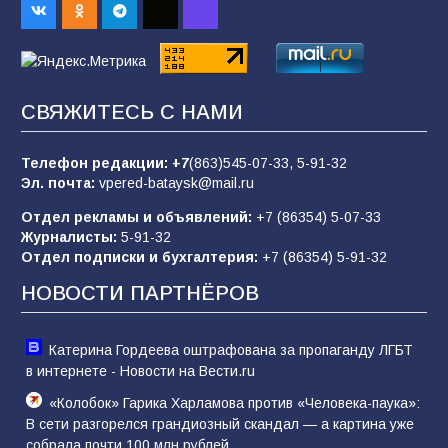
пропагандистский вброс
85
01.08.2026
СВЯЖИТЕСЬ С НАМИ
«Слухами Москву не возьмёшь»: почему
заявления Киева о мобилизации — это
отчаяние, а не разведка
Телефон редакции:
+7
(863)545-07-33,
5-91-32
Эл. почта:
vpered-bataysk@mail.ru
81
02.08.2026
Отдел рекламы и объявлений:
+7 (86354) 5-07-33
Журналисты:
5-91-32
Отдел подписки и бухгалтерия:
+7 (86354) 5-91-32
Морской квест в детском саду: как
воспитанники спасали Нептуна
НОВОСТИ ПАРТНЁРОВ
74
01.08.2026
Катерина Гордеева оштрафована за пропаганду ЛГБТ
в интернете - Новости на Вести.ru
«Колобок» Гарика Харламова против «Человека-паука»:
В сети разгорелся грандиозный скандал — а картина уже
собрала почти 100 млн рублей