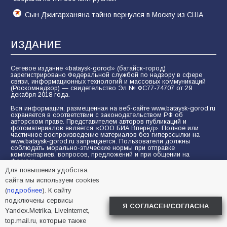
Сын Джигарханяна тайно вернулся в Москву из США
ИЗДАНИЕ
Сетевое издание «bataysk-gorod» (батайск-город)
зарегистрировано Федеральной службой по надзору в сфере
связи, информационных технологий и массовых коммуникаций
(Роскомнадзор) — свидетельство Эл № ФС77-74707 от 29
декабря 2018 года.
Вся информация, размещенная на веб-сайте www.bataysk-gorod.ru
охраняется в соответствии с законодательством РФ об
авторском праве. Представителем авторов публикаций и
фотоматериалов является «ООО БИА Вперёд». Полное или
частичное воспроизведение материалов без гиперссылки на
www.bataysk-gorod.ru запрещается. Пользователи должны
соблюдать морально-этические нормы при отправке
комментариев, вопросов, предложений и при общении на
форуме.
Для повышения удобства
Политика конфиденциальности и защиты информации
сайта мы используем cookies
Согласие на обработку персональных данных с помощью
(
подробнее
). К сайту
сервисов Yandex.Metrika, LiveInternet, top.mail.ru
подключены сервисы
Я СОГЛАСЕН/СОГЛАСНА
Yandex.Metrika, LiveInternet,
© 2005-2026 БИА «ВПЕРЕД»
16+
top.mail.ru, которые также