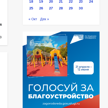
18
19
20
21
22
23
24
25
26
27
28
29
30
« Окт
Дек »
я
9