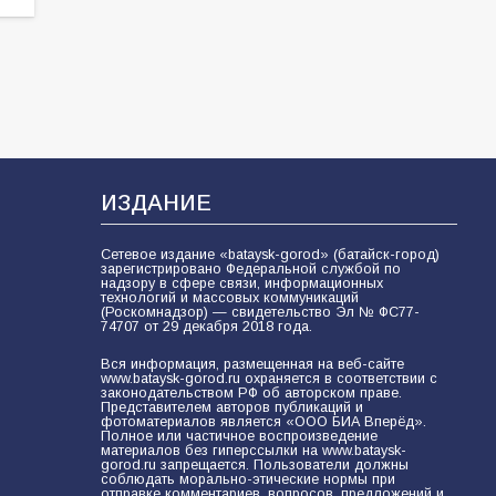
81
02.08.2026
ИЗДАНИЕ
Сетевое издание «bataysk-gorod» (батайск-город)
зарегистрировано Федеральной службой по
надзору в сфере связи, информационных
технологий и массовых коммуникаций
(Роскомнадзор) — свидетельство Эл № ФС77-
74707 от 29 декабря 2018 года.
Вся информация, размещенная на веб-сайте
www.bataysk-gorod.ru охраняется в соответствии с
законодательством РФ об авторском праве.
Представителем авторов публикаций и
фотоматериалов является «ООО БИА Вперёд».
Полное или частичное воспроизведение
материалов без гиперссылки на www.bataysk-
gorod.ru запрещается. Пользователи должны
соблюдать морально-этические нормы при
отправке комментариев, вопросов, предложений и