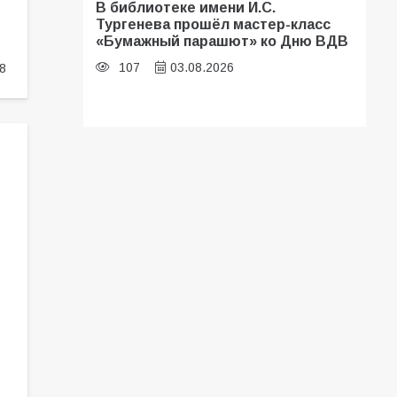
В библиотеке имени И.С.
Тургенева прошёл мастер-класс
«Бумажный парашют» ко Дню ВДВ
107
03.08.2026
8
В Батайске оценили готовность
школ к сентябрю
106
31.07.2026
Батайские школьники стали
частью образовательного
кластера
106
05.08.2026
«Мобилизация или набор?» Что на
самом деле происходит в армии