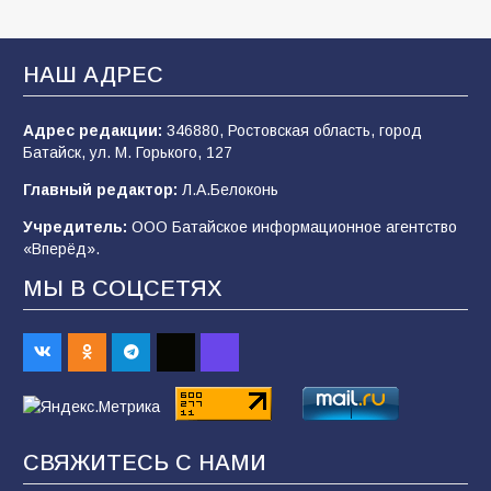
Батайские школьники стали частью
образовательного кластера
НАШ АДРЕС
106
05.08.2026
Адрес редакции:
346880, Ростовская область, город
Батайск, ул. М. Горького, 127
«Мобилизация или набор?» Что на самом
деле происходит в армии России в августе
Главный редактор:
Л.А.Белоконь
2026 года
Учредитель:
ООО Батайское информационное агентство
101
03.08.2026
«Вперёд».
МЫ В СОЦСЕТЯХ
В Батайске продолжаются дорожные работы
98
04.08.2026
«Пургу нести — не поля переходить»: почему
заявления о мобилизации — это
СВЯЖИТЕСЬ С НАМИ
пропагандистский вброс