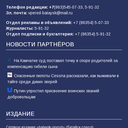
85
01.08.2026
Телефон редакции:
+7
(863)545-07-33,
5-91-32
Эл. почта:
vpered-bataysk@mail.ru
Отдел рекламы и объявлений:
+7 (86354) 5-07-33
«Слухами Москву не возьмёшь»: почему
Журналисты:
5-91-32
заявления Киева о мобилизации — это
Отдел подписки и бухгалтерия:
+7 (86354) 5-91-32
отчаяние, а не разведка
НОВОСТИ ПАРТНЁРОВ
81
02.08.2026
На Камчатке суд поставил точку в споре родителей за
компенсацию гибели сына
Спасенные пилоты Cessna рассказали, как выживали в
тайге среди диких зверей
Путин упростил присвоение воинских званий
добровольцам
ИЗДАНИЕ
Сетевое издание «bataysk-gorod» (батайск-город)