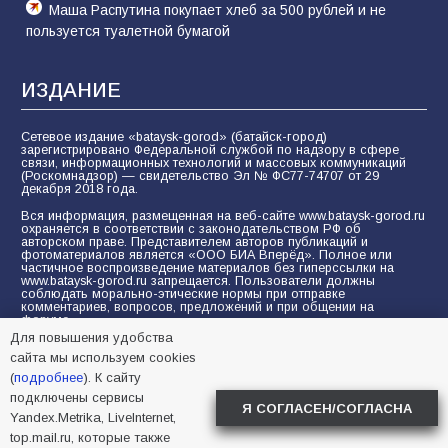
Маша Распутина покупает хлеб за 500 рублей и не
пользуется туалетной бумагой
ИЗДАНИЕ
Сетевое издание «bataysk-gorod» (батайск-город)
зарегистрировано Федеральной службой по надзору в сфере
связи, информационных технологий и массовых коммуникаций
(Роскомнадзор) — свидетельство Эл № ФС77-74707 от 29
декабря 2018 года.
Вся информация, размещенная на веб-сайте www.bataysk-gorod.ru
охраняется в соответствии с законодательством РФ об
авторском праве. Представителем авторов публикаций и
фотоматериалов является «ООО БИА Вперёд». Полное или
частичное воспроизведение материалов без гиперссылки на
www.bataysk-gorod.ru запрещается. Пользователи должны
соблюдать морально-этические нормы при отправке
комментариев, вопросов, предложений и при общении на
форуме.
Для повышения удобства
Политика конфиденциальности и защиты информации
сайта мы используем cookies
Согласие на обработку персональных данных с помощью
(
подробнее
). К сайту
сервисов Yandex.Metrika, LiveInternet, top.mail.ru
подключены сервисы
Я СОГЛАСЕН/СОГЛАСНА
Yandex.Metrika, LiveInternet,
© 2005-2026 БИА «ВПЕРЕД»
16+
top.mail.ru, которые также