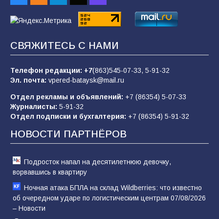
85
01.08.2026
СВЯЖИТЕСЬ С НАМИ
Будет ли мобилизация в России в 2026 году
после выборов: в Госдуме дали ответ
Телефон редакции:
+7
(863)545-07-33,
5-91-32
85
06.08.2026
Эл. почта:
vpered-bataysk@mail.ru
Отдел рекламы и объявлений:
+7 (86354) 5-07-33
Журналисты:
5-91-32
«Слухами Москву не возьмёшь»: почему
Отдел подписки и бухгалтерия:
+7 (86354) 5-91-32
заявления Киева о мобилизации — это
отчаяние, а не разведка
НОВОСТИ ПАРТНЁРОВ
81
02.08.2026
Подросток напал на десятилетнюю девочку,
ворвавшись в квартиру
Ночная атака БПЛА на склад Wildberries: что известно
об очередном ударе по логистическим центрам 07/08/2026
– Новости