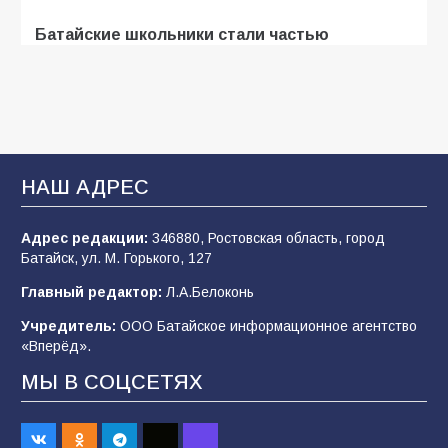
Батайские школьники стали частью
образовательного кластера
107
05.08.2026
«Мобилизация или набор?» Что на самом
деле происходит в армии России в августе
НАШ АДРЕС
2026 года
102
03.08.2026
Адрес редакции:
346880, Ростовская область, город
Батайск, ул. М. Горького, 127
Главный редактор:
Л.А.Белоконь
В Батайске продолжаются дорожные работы
Учредитель:
ООО Батайское информационное агентство
98
04.08.2026
«Вперёд».
МЫ В СОЦСЕТЯХ
«Пургу нести — не поля переходить»: почему
заявления о мобилизации — это
пропагандистский вброс