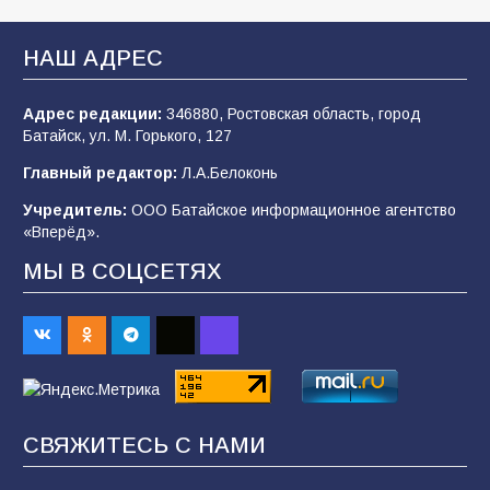
В Батайске продолжаются дорожные работы
НАШ АДРЕС
107
04.08.2026
Адрес редакции:
346880, Ростовская область, город
Батайск, ул. М. Горького, 127
В детском саду № 35 дети освоили
Главный редактор:
Л.А.Белоконь
строительные профессии в ходе
спортивного праздника
Учредитель:
ООО Батайское информационное агентство
«Вперёд».
90
07.08.2026
МЫ В СОЦСЕТЯХ
Командовал боем до последнего: герой
Евгений Остапенко
62
05.08.2026
СВЯЖИТЕСЬ С НАМИ
Батайчане вышли в финал Всероссийского
конкурса «Большая перемена»