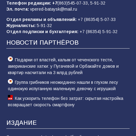
Телефон редакции:
+7
(863)545-07-33,
5-91-32
62
04.08.2026
Эл. почта:
vpered-bataysk@mail.ru
Отдел рекламы и объявлений:
+7 (86354) 5-07-33
Журналисты:
5-91-32
В детском саду № 17 прошёл конкурс «Мини-
Отдел подписки и бухгалтерия:
+7 (86354) 5-91-32
Мисс»
НОВОСТИ ПАРТНЁРОВ
53
08.08.2026
Подарки от властей, калым от чеченского тестя,
американские хатки: у Пугачевой и Орбакайте домов и
квартир насчитали на 3 млрд рублей
Группа грибников неожиданно нашли в глухом лесу
одинокую испуганную маленькую девочку с игрушкой
Как ускорить телефон без затрат: скрытая настройка
возвращает скорость смартфону
ИЗДАНИЕ