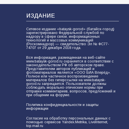
ИЗДАНИЕ
Сетевое издание «bataysk-gorod» (батайск-город)
зарегистрировано Федеральной службой по
надзору в сфере связи, информационных
технологий и массовых коммуникаций
(Роскомнадзор) — свидетельство Эл № ФС77-
74707 от 29 декабря 2018 года.
Вся информация, размещенная на веб-сайте
www.bataysk-gorod.ru охраняется в соответствии с
законодательством РФ об авторском праве.
Представителем авторов публикаций и
фотоматериалов является «ООО БИА Вперёд».
Полное или частичное воспроизведение
материалов без гиперссылки на www.bataysk-
gorod.ru запрещается. Пользователи должны
соблюдать морально-этические нормы при
отправке комментариев, вопросов, предложений и
при общении на форуме.
Политика конфиденциальности и защиты
информации
Согласие на обработку персональных данных с
помощью сервисов Yandex.Metrika, LiveInternet,
top.mail.ru