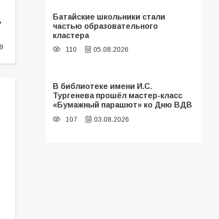
Батайские школьники стали
ь
частью образовательного
кластера
9
110
05.08.2026
В библиотеке имени И.С.
Тургенева прошёл мастер-класс
«Бумажный парашют» ко Дню ВДВ
107
03.08.2026
«Мобилизация или набор?» Что на
самом деле происходит в армии
России в августе 2026 года
103
03.08.2026