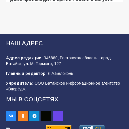
2026 года
107
03.08.2026
Будет ли мобилизация в России в 2026 году
после выборов: в Госдуме дали ответ
НАШ АДРЕС
107
06.08.2026
Адрес редакции:
346880, Ростовская область, город
Батайск, ул. М. Горького, 127
В детском саду № 35 дети освоили
Главный редактор:
Л.А.Белоконь
строительные профессии в ходе
спортивного праздника
Учредитель:
ООО Батайское информационное агентство
«Вперёд».
89
07.08.2026
МЫ В СОЦСЕТЯХ
«Слухами Москву не возьмёшь»: почему
заявления Киева о мобилизации — это
отчаяние, а не разведка