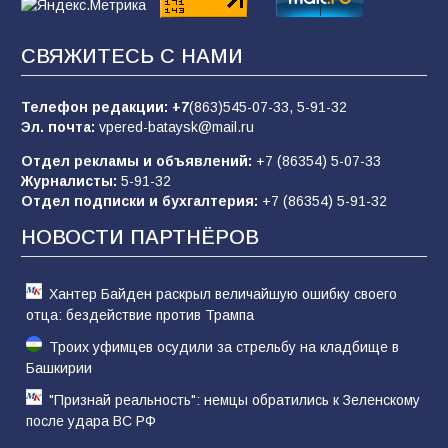
83
02.08.2026
СВЯЖИТЕСЬ С НАМИ
Батайчане вышли в финал Всероссийского
конкурса «Большая перемена»
Телефон редакции:
+7
(863)545-07-33,
5-91-32
Эл. почта:
vpered-bataysk@mail.ru
62
04.08.2026
Отдел рекламы и объявлений:
+7 (86354) 5-07-33
Журналисты:
5-91-32
Отдел подписки и бухгалтерия:
+7 (86354) 5-91-32
Командовал боем до последнего: герой
Евгений Остапенко
НОВОСТИ ПАРТНЁРОВ
61
05.08.2026
Хантер Байден раскрыл величайшую ошибку своего
отца: бездействие против Трампа
Троих уфимцев осудили за стрельбу на кладбище в
Башкирии
"Признай реальность": немцы обратились к Зеленскому
после удара ВС РФ