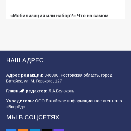
«Мобилизация или набор?» Что на самом
деле происходит в армии России в августе
2026 года
103
03.08.2026
В Батайске продолжаются дорожные работы
НАШ АДРЕС
101
04.08.2026
Адрес редакции:
346880, Ростовская область, город
Батайск, ул. М. Горького, 127
Будет ли мобилизация в России в 2026 году
Главный редактор:
Л.А.Белоконь
после выборов: в Госдуме дали ответ
Учредитель:
ООО Батайское информационное агентство
99
06.08.2026
«Вперёд».
МЫ В СОЦСЕТЯХ
В детском саду № 35 дети освоили
строительные профессии в ходе