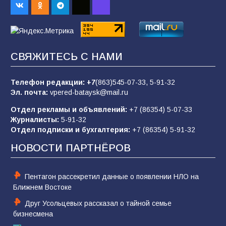
спортивного праздника
83
07.08.2026
СВЯЖИТЕСЬ С НАМИ
«Слухами Москву не возьмёшь»: почему
заявления Киева о мобилизации — это
отчаяние, а не разведка
Телефон редакции:
+7
(863)545-07-33,
5-91-32
Эл. почта:
vpered-bataysk@mail.ru
81
02.08.2026
Отдел рекламы и объявлений:
+7 (86354) 5-07-33
Журналисты:
5-91-32
Отдел подписки и бухгалтерия:
+7 (86354) 5-91-32
Морской квест в детском саду: как
воспитанники спасали Нептуна
НОВОСТИ ПАРТНЁРОВ
74
01.08.2026
Пентагон рассекретил данные о появлении НЛО на
Ближнем Востоке
Друг Усольцевых рассказал о тайной семье
бизнесмена