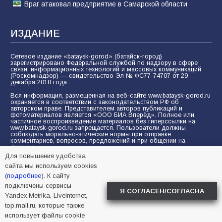
Враг атаковал предприятие в Самарской области
ИЗДАНИЕ
Сетевое издание «bataysk-gorod» (батайск-город)
зарегистрировано Федеральной службой по надзору в сфере
связи, информационных технологий и массовых коммуникаций
(Роскомнадзор) — свидетельство Эл № ФС77-74707 от 29
декабря 2018 года.
Вся информация, размещенная на веб-сайте www.bataysk-gorod.ru
охраняется в соответствии с законодательством РФ об
авторском праве. Представителем авторов публикаций и
фотоматериалов является «ООО БИА Вперёд». Полное или
частичное воспроизведение материалов без гиперссылки на
www.bataysk-gorod.ru запрещается. Пользователи должны
соблюдать морально-этические нормы при отправке
комментариев, вопросов, предложений и при общении на
форуме.
Для повышения удобства
Политика конфиденциальности и защиты информации
сайта мы используем cookies
Согласие на обработку персональных данных с помощью
(
подробнее
). К сайту
сервисов Yandex.Metrika, LiveInternet, top.mail.ru
подключены сервисы
Я СОГЛАСЕН/СОГЛАСНА
Yandex.Metrika, LiveInternet,
© 2005-2026 БИА «ВПЕРЕД»
16+
top.mail.ru, которые также
использует файлы cookie