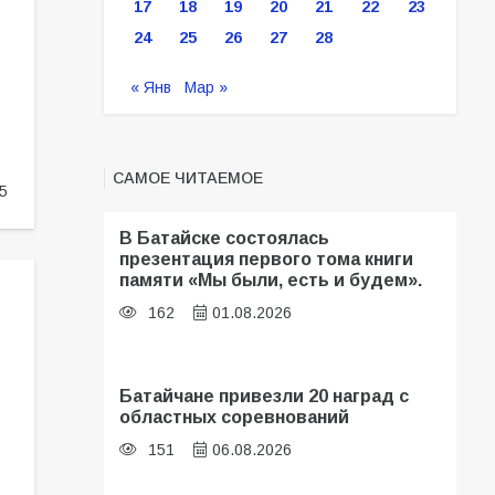
17
18
19
20
21
22
23
24
25
26
27
28
« Янв
Мар »
САМОЕ ЧИТАЕМОЕ
5
В Батайске состоялась
презентация первого тома книги
памяти «Мы были, есть и будем».
162
01.08.2026
Батайчане привезли 20 наград с
областных соревнований
151
06.08.2026