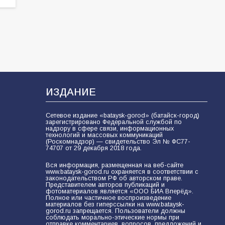
ИЗДАНИЕ
Сетевое издание «bataysk-gorod» (батайск-город)
зарегистрировано Федеральной службой по
надзору в сфере связи, информационных
технологий и массовых коммуникаций
(Роскомнадзор) — свидетельство Эл № ФС77-
74707 от 29 декабря 2018 года.
Вся информация, размещенная на веб-сайте
www.bataysk-gorod.ru охраняется в соответствии с
законодательством РФ об авторском праве.
Представителем авторов публикаций и
фотоматериалов является «ООО БИА Вперёд».
Полное или частичное воспроизведение
материалов без гиперссылки на www.bataysk-
gorod.ru запрещается. Пользователи должны
соблюдать морально-этические нормы при
отправке комментариев, вопросов, предложений и