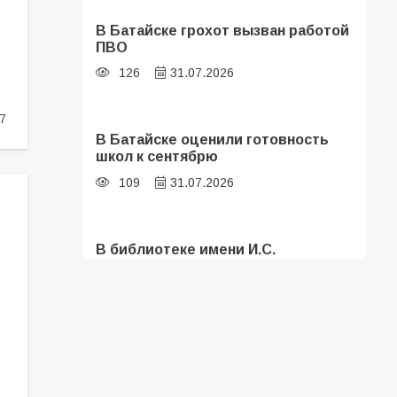
В Батайске грохот вызван работой
ПВО
126
31.07.2026
7
В Батайске оценили готовность
школ к сентябрю
109
31.07.2026
В библиотеке имени И.С.
Тургенева прошёл мастер-класс
«Бумажный парашют» ко Дню ВДВ
107
03.08.2026
Батайские школьники стали
частью образовательного