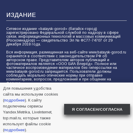
ИЗДАНИЕ
Сетевое издание «bataysk-gorod» (батайск-город)
зарегистрировано Федеральной службой по надзору в сфере
связи, информационных технологий и массовых коммуникаций
(Роскомнадзор) — свидетельство Эл № ФС77-74707 от 29
декабря 2018 года.
Вся информация, размещенная на веб-сайте www.bataysk-gorod.ru
охраняется в соответствии с законодательством РФ об
авторском праве. Представителем авторов публикаций и
фотоматериалов является «ООО БИА Вперёд». Полное или
частичное воспроизведение материалов без гиперссылки на
www.bataysk-gorod.ru запрещается. Пользователи должны
соблюдать морально-этические нормы при отправке
комментариев, вопросов, предложений и при общении на
форуме.
Для повышения удобства
Политика конфиденциальности и защиты информации
сайта мы используем cookies
Согласие на обработку персональных данных с помощью
(
подробнее
). К сайту
сервисов Yandex.Metrika, LiveInternet, top.mail.ru
подключены сервисы
Я СОГЛАСЕН/СОГЛАСНА
Yandex.Metrika, LiveInternet,
© 2005-2026 БИА «ВПЕРЕД»
16+
top.mail.ru, которые также
использует файлы cookie
(
подробнее
).