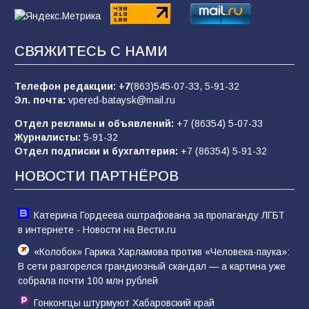
85
01.08.2026
СВЯЖИТЕСЬ С НАМИ
«Слухами Москву не возьмёшь»: почему
заявления Киева о мобилизации — это
отчаяние, а не разведка
Телефон редакции:
+7
(863)545-07-33,
5-91-32
Эл. почта:
vpered-bataysk@mail.ru
81
02.08.2026
Отдел рекламы и объявлений:
+7 (86354) 5-07-33
Журналисты:
5-91-32
Отдел подписки и бухгалтерия:
+7 (86354) 5-91-32
Морской квест в детском саду: как
воспитанники спасали Нептуна
НОВОСТИ ПАРТНЁРОВ
74
01.08.2026
Катерина Гордеева оштрафована за пропаганду ЛГБТ
в интернете - Новости на Вести.ru
«Колобок» Гарика Харламова против «Человека-паука»:
В сети разгорелся грандиозный скандал — а картина уже
собрала почти 100 млн рублей
Гонконгцы штурмуют Хабаровский край