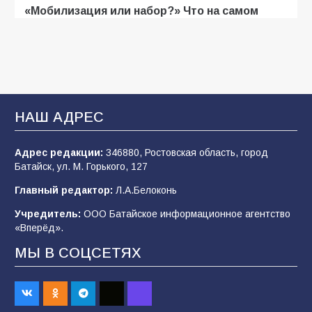
«Мобилизация или набор?» Что на самом
деле происходит в армии России в августе
2026 года
103
03.08.2026
В Батайске продолжаются дорожные работы
НАШ АДРЕС
100
04.08.2026
Адрес редакции:
346880, Ростовская область, город
Батайск, ул. М. Горького, 127
Будет ли мобилизация в России в 2026 году
Главный редактор:
Л.А.Белоконь
после выборов: в Госдуме дали ответ
Учредитель:
ООО Батайское информационное агентство
94
06.08.2026
«Вперёд».
МЫ В СОЦСЕТЯХ
«Пургу нести — не поля переходить»: почему
заявления о мобилизации — это
пропагандистский вброс