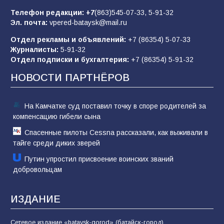
85
01.08.2026
Телефон редакции:
+7
(863)545-07-33,
5-91-32
Эл. почта:
vpered-bataysk@mail.ru
Отдел рекламы и объявлений:
+7 (86354) 5-07-33
«Слухами Москву не возьмёшь»: почему
Журналисты:
5-91-32
заявления Киева о мобилизации — это
Отдел подписки и бухгалтерия:
+7 (86354) 5-91-32
отчаяние, а не разведка
НОВОСТИ ПАРТНЁРОВ
81
02.08.2026
На Камчатке суд поставил точку в споре родителей за
компенсацию гибели сына
Спасенные пилоты Cessna рассказали, как выживали в
тайге среди диких зверей
Путин упростил присвоение воинских званий
добровольцам
ИЗДАНИЕ
Сетевое издание «bataysk-gorod» (батайск-город)