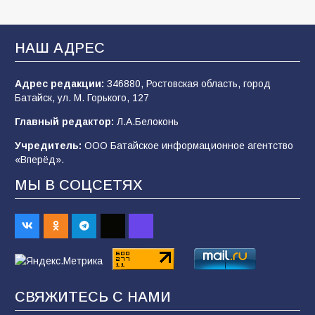
Батайские школьники стали частью
образовательного кластера
НАШ АДРЕС
106
05.08.2026
Адрес редакции:
346880, Ростовская область, город
Батайск, ул. М. Горького, 127
«Мобилизация или набор?» Что на самом
деле происходит в армии России в августе
Главный редактор:
Л.А.Белоконь
2026 года
Учредитель:
ООО Батайское информационное агентство
101
03.08.2026
«Вперёд».
МЫ В СОЦСЕТЯХ
В Батайске продолжаются дорожные работы
98
04.08.2026
«Пургу нести — не поля переходить»: почему
заявления о мобилизации — это
СВЯЖИТЕСЬ С НАМИ
пропагандистский вброс