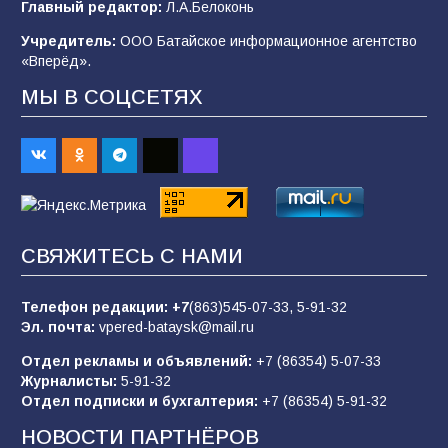
Главный редактор:
Л.А.Белоконь
после выборов: в Госдуме дали ответ
Учредитель:
ООО Батайское информационное агентство
98
06.08.2026
«Вперёд».
МЫ В СОЦСЕТЯХ
«Слухами Москву не возьмёшь»: почему
заявления Киева о мобилизации — это
отчаяние, а не разведка
81
02.08.2026
СВЯЖИТЕСЬ С НАМИ
В детском саду № 35 дети освоили
строительные профессии в ходе
спортивного праздника
Телефон редакции:
+7
(863)545-07-33,
5-91-32
Эл. почта:
vpered-bataysk@mail.ru
75
07.08.2026
Отдел рекламы и объявлений:
+7 (86354) 5-07-33
Журналисты:
5-91-32
Отдел подписки и бухгалтерия:
+7 (86354) 5-91-32
Морской квест в детском саду: как
воспитанники спасали Нептуна
НОВОСТИ ПАРТНЁРОВ