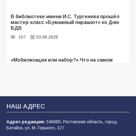
В библиотеке имени И.С. Тургенева прошёл
мастер-класс «Бумажный парашют» ко Дню
ВДВ
107
03.08.2026
«Мобилизация или набор?» Что на самом
деле происходит в армии России в августе
2026 года
103
03.08.2026
В Батайске продолжаются дорожные работы
НАШ АДРЕС
101
04.08.2026
Адрес редакции:
346880, Ростовская область, город
Батайск, ул. М. Горького, 127
Будет ли мобилизация в России в 2026 году