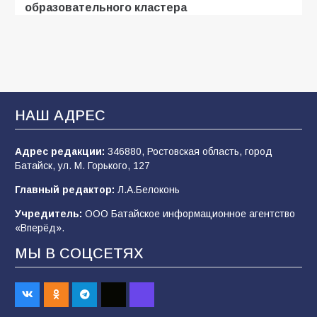
образовательного кластера
103
05.08.2026
«Мобилизация или набор?» Что на самом
деле происходит в армии России в августе
2026 года
НАШ АДРЕС
97
03.08.2026
Адрес редакции:
346880, Ростовская область, город
Батайск, ул. М. Горького, 127
В Батайске продолжаются дорожные работы
Главный редактор:
Л.А.Белоконь
97
04.08.2026
Учредитель:
ООО Батайское информационное агентство
«Вперёд».
МЫ В СОЦСЕТЯХ
«Пургу нести — не поля переходить»: почему
заявления о мобилизации — это
пропагандистский вброс
84
01.08.2026