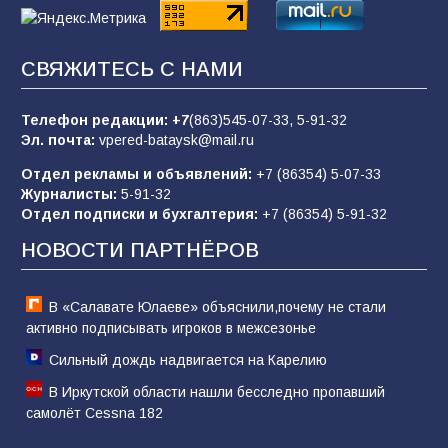
«Слухами Москву не возьмёшь»: почему
СВЯЖИТЕСЬ С НАМИ
заявления Киева о мобилизации — это
отчаяние, а не разведка
Телефон редакции:
+7
(863)545-07-33,
5-91-32
80
02.08.2026
Эл. почта:
vpered-bataysk@mail.ru
Отдел рекламы и объявлений:
+7 (86354) 5-07-33
Журналисты:
5-91-32
В России ответили на заявления Зеленского о
Отдел подписки и бухгалтерия:
+7 (86354) 5-91-32
новой мобилизации
НОВОСТИ ПАРТНЁРОВ
74
31.07.2026
В «Салавате Юлаеве» объяснили,почему не стали
активно подписывать игроков в межсезонье
Сильный дождь надвигается на Карелию
В Иркутской области нашли бесследно пропавший
самолёт Cessna 182