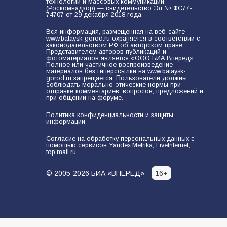
технологий и массовых коммуникаций
(Роскомнадзор) — свидетельство Эл № ФС77-
93
03.08.2026
74707 от 29 декабря 2018 года.
Вся информация, размещенная на веб-сайте
www.bataysk-gorod.ru охраняется в соответствии с
законодательством РФ об авторском праве.
«Пургу нести — не поля
Представителем авторов публикаций и
переходить»: почему заявления о
фотоматериалов является «ООО БИА Вперёд».
Полное или частичное воспроизведение
мобилизации — это
материалов без гиперссылки на www.bataysk-
пропагандистский вброс
gorod.ru запрещается. Пользователи должны
83
01.08.2026
соблюдать морально-этические нормы при
отправке комментариев, вопросов, предложений и
при общении на форуме.
Политика конфиденциальности и защиты
Батайские школьники стали
информации
частью образовательного
кластера
Согласие на обработку персональных данных с
помощью сервисов Yandex.Metrika, LiveInternet,
top.mail.ru
80
05.08.2026
© 2005-2026 БИА «ВПЕРЕД»
16+
«Слухами Москву не возьмёшь»:
почему заявления Киева о
мобилизации — это отчаяние, а не
разведка