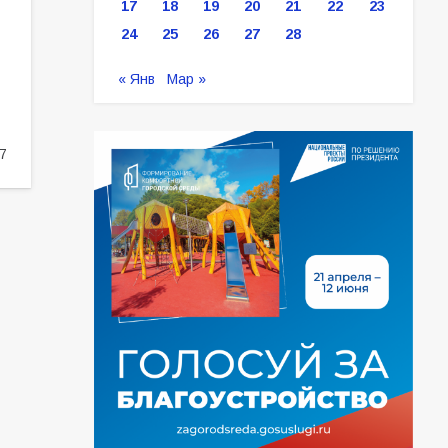
17
18
19
20
21
22
23
24
25
26
27
28
« Янв
Мар »
7