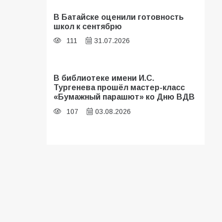
В Батайске оценили готовность
школ к сентябрю
111
31.07.2026
В библиотеке имени И.С.
Тургенева прошёл мастер-класс
«Бумажный парашют» ко Дню ВДВ
107
03.08.2026
Батайские школьники стали
частью образовательного
кластера
106
05.08.2026
«Мобилизация или набор?» Что на