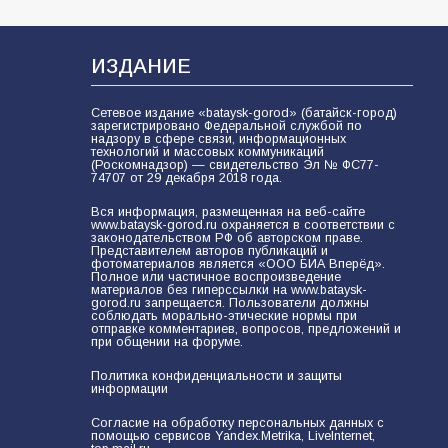
самом деле происходит в армии
России в августе 2026 года
102
03.08.2026
ИЗДАНИЕ
Сетевое издание «bataysk-gorod» (батайск-город)
зарегистрировано Федеральной службой по
В Батайске продолжаются
надзору в сфере связи, информационных
технологий и массовых коммуникаций
дорожные работы
(Роскомнадзор) — свидетельство Эл № ФС77-
74707 от 29 декабря 2018 года.
98
04.08.2026
Вся информация, размещенная на веб-сайте
www.bataysk-gorod.ru охраняется в соответствии с
законодательством РФ об авторском праве.
Представителем авторов публикаций и
«Пургу нести — не поля
фотоматериалов является «ООО БИА Вперёд».
Полное или частичное воспроизведение
переходить»: почему заявления о
материалов без гиперссылки на www.bataysk-
мобилизации — это
gorod.ru запрещается. Пользователи должны
соблюдать морально-этические нормы при
пропагандистский вброс
отправке комментариев, вопросов, предложений и
85
01.08.2026
при общении на форуме.
Политика конфиденциальности и защиты
информации
Будет ли мобилизация в России в
2026 году после выборов: в
Согласие на обработку персональных данных с
помощью сервисов Yandex.Metrika, LiveInternet,
Госдуме дали ответ