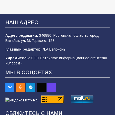
«Мобилизация или набор?» Что на самом
деле происходит в армии России в августе
2026 года
НАШ АДРЕС
101
03.08.2026
Адрес редакции:
346880, Ростовская область, город
Батайск, ул. М. Горького, 127
В Батайске продолжаются дорожные работы
Главный редактор:
Л.А.Белоконь
97
04.08.2026
Учредитель:
ООО Батайское информационное агентство
«Вперёд».
МЫ В СОЦСЕТЯХ
Батайчане привезли 20 наград с областных
соревнований
91
06.08.2026
«Пургу нести — не поля переходить»: почему
заявления о мобилизации — это
СВЯЖИТЕСЬ С НАМИ