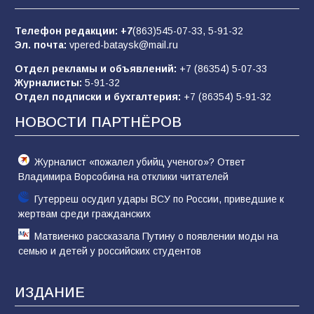
пропагандистский вброс
85
01.08.2026
Телефон редакции:
+7
(863)545-07-33,
5-91-32
Эл. почта:
vpered-bataysk@mail.ru
Отдел рекламы и объявлений:
+7 (86354) 5-07-33
«Слухами Москву не возьмёшь»: почему
Журналисты:
5-91-32
заявления Киева о мобилизации — это
Отдел подписки и бухгалтерия:
+7 (86354) 5-91-32
отчаяние, а не разведка
НОВОСТИ ПАРТНЁРОВ
81
02.08.2026
Журналист «пожалел убийц ученого»? Ответ
Владимира Ворсобина на отклики читателей
Гутерреш осудил удары ВСУ по России, приведшие к
жертвам среди гражданских
Матвиенко рассказала Путину о появлении моды на
семью и детей у российских студентов
ИЗДАНИЕ