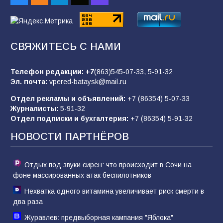
84
01.08.2026
«Слухами Москву не возьмёшь»: почему
СВЯЖИТЕСЬ С НАМИ
заявления Киева о мобилизации — это
отчаяние, а не разведка
Телефон редакции:
+7
(863)545-07-33,
5-91-32
80
02.08.2026
Эл. почта:
vpered-bataysk@mail.ru
Отдел рекламы и объявлений:
+7 (86354) 5-07-33
Журналисты:
5-91-32
Батайчане привезли 20 наград с областных
Отдел подписки и бухгалтерия:
+7 (86354) 5-91-32
соревнований
НОВОСТИ ПАРТНЁРОВ
75
06.08.2026
Отдых под звуки сирен: что происходит в Сочи на
фоне массированных атак беспилотников
Нехватка одного витамина увеличивает риск смерти в
два раза
Журавлев: предвыборная кампания "Яблока"