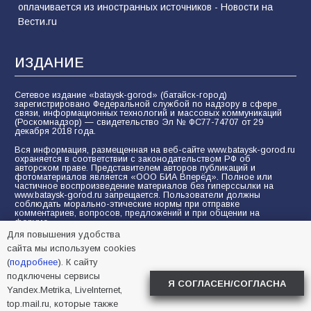
оплачивается из иностранных источников - Новости на
Вести.ru
ИЗДАНИЕ
Сетевое издание «bataysk-gorod» (батайск-город)
зарегистрировано Федеральной службой по надзору в сфере
связи, информационных технологий и массовых коммуникаций
(Роскомнадзор) — свидетельство Эл № ФС77-74707 от 29
декабря 2018 года.
Вся информация, размещенная на веб-сайте www.bataysk-gorod.ru
охраняется в соответствии с законодательством РФ об
авторском праве. Представителем авторов публикаций и
фотоматериалов является «ООО БИА Вперёд». Полное или
частичное воспроизведение материалов без гиперссылки на
www.bataysk-gorod.ru запрещается. Пользователи должны
соблюдать морально-этические нормы при отправке
комментариев, вопросов, предложений и при общении на
форуме.
Для повышения удобства
Политика конфиденциальности и защиты информации
сайта мы используем cookies
Согласие на обработку персональных данных с помощью
(
подробнее
). К сайту
сервисов Yandex.Metrika, LiveInternet, top.mail.ru
подключены сервисы
Я СОГЛАСЕН/СОГЛАСНА
Yandex.Metrika, LiveInternet,
© 2005-2026 БИА «ВПЕРЕД»
16+
top.mail.ru, которые также