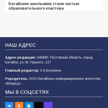
Батайские школьники стали частью
образовательного кластера
103
05.08.2026
«Мобилизация или набор?» Что на самом
деле происходит в армии России в августе
2026 года
НАШ АДРЕС
99
03.08.2026
Адрес редакции:
346880, Ростовская область, город
Батайск, ул. М. Горького, 127
В Батайске продолжаются дорожные работы
Главный редактор:
Л.А.Белоконь
97
04.08.2026
Учредитель:
ООО Батайское информационное агентство
«Вперёд».
МЫ В СОЦСЕТЯХ
«Пургу нести — не поля переходить»: почему
заявления о мобилизации — это
пропагандистский вброс