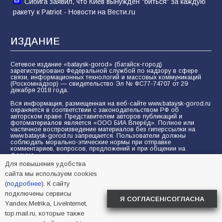
Сибига заявил, что Киев вынужден "биться" за каждую
ракету к Patriot - Новости на Вести.ru
ИЗДАНИЕ
Сетевое издание «bataysk-gorod» (батайск-город)
зарегистрировано Федеральной службой по надзору в сфере
связи, информационных технологий и массовых коммуникаций
(Роскомнадзор) — свидетельство Эл № ФС77-74707 от 29
декабря 2018 года.
Вся информация, размещенная на веб-сайте www.bataysk-gorod.ru
охраняется в соответствии с законодательством РФ об
авторском праве. Представителем авторов публикаций и
фотоматериалов является «ООО БИА Вперёд». Полное или
частичное воспроизведение материалов без гиперссылки на
www.bataysk-gorod.ru запрещается. Пользователи должны
соблюдать морально-этические нормы при отправке
комментариев, вопросов, предложений и при общении на
форуме.
Для повышения удобства
Политика конфиденциальности и защиты информации
сайта мы используем cookies
Согласие на обработку персональных данных с помощью
(
подробнее
). К сайту
сервисов Yandex.Metrika, LiveInternet, top.mail.ru
подключены сервисы
Я СОГЛАСЕН/СОГЛАСНА
Yandex.Metrika, LiveInternet,
© 2005-2026 БИА «ВПЕРЕД»
16+
top.mail.ru, которые также