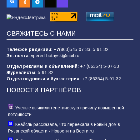
98
04.08.2026
«Пургу нести — не поля переходить»: почему
заявления о мобилизации — это
СВЯЖИТЕСЬ С НАМИ
пропагандистский вброс
85
01.08.2026
Телефон редакции:
+7
(863)545-07-33,
5-91-32
Эл. почта:
vpered-bataysk@mail.ru
Отдел рекламы и объявлений:
+7 (86354) 5-07-33
«Слухами Москву не возьмёшь»: почему
Журналисты:
5-91-32
заявления Киева о мобилизации — это
Отдел подписки и бухгалтерия:
+7 (86354) 5-91-32
отчаяние, а не разведка
НОВОСТИ ПАРТНЁРОВ
81
02.08.2026
Ученые выявили генетическую причину повышенной
потливости
Кнайсль рассказала, что переехала в новый дом в
Рязанской области - Новости на Вести.ru