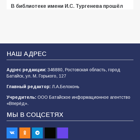
В библиотеке имени И.С. Тургенева прошёл
мастер-класс «Бумажный парашют» ко Дню
ВДВ
109
03.08.2026
В Батайске продолжаются дорожные работы
НАШ АДРЕС
108
04.08.2026
Адрес редакции:
346880, Ростовская область, город
Батайск, ул. М. Горького, 127
В детском саду № 35 дети освоили
Главный редактор:
Л.А.Белоконь
строительные профессии в ходе
спортивного праздника
Учредитель:
ООО Батайское информационное агентство
«Вперёд».
90
07.08.2026
МЫ В СОЦСЕТЯХ
Батайским спортсменам вручили награды
65
08.08.2026