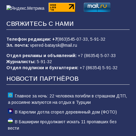
Командовал боем до последнего: герой
СВЯЖИТЕСЬ С НАМИ
Евгений Остапенко
62
05.08.2026
Телефон редакции:
+7
(863)545-07-33,
5-91-32
Эл. почта:
vpered-bataysk@mail.ru
Отдел рекламы и объявлений:
+7 (86354) 5-07-33
Батайчане вышли в финал Всероссийского
Журналисты:
5-91-32
конкурса «Большая перемена»
Отдел подписки и бухгалтерия:
+7 (86354) 5-91-32
62
04.08.2026
НОВОСТИ ПАРТНЁРОВ
Главное за ночь: 22 человека погибли в страшном ДТП,
а россияне жалуются на отдых в Турции
В Карелии дотла сгорел деревянный дом (ФОТО)
В Башкирии продолжают искать 11 пропавших без
вести