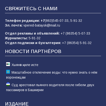
СВЯЖИТЕСЬ С НАМИ
«Слухами Москву не возьмёшь»: почему
заявления Киева о мобилизации — это
отчаяние, а не разведка
Телефон редакции:
+7
(863)545-07-33,
5-91-32
Эл. почта:
vpered-bataysk@mail.ru
81
02.08.2026
Отдел рекламы и объявлений:
+7 (86354) 5-07-33
Журналисты:
5-91-32
Отдел подписки и бухгалтерия:
+7 (86354) 5-91-32
Морской квест в детском саду: как
воспитанники спасали Нептуна
НОВОСТИ ПАРТНЁРОВ
74
01.08.2026
Хыянәт җиле исте
Масштабное отключение воды: что нужно знать о нём
воронежцам
Суд арестовал пьяного водителя после гибели двух
пассажиров в Башкирии
ИЗДАНИЕ