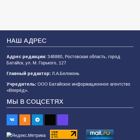
2026 года
103
03.08.2026
В Батайске продолжаются дорожные работы
НАШ АДРЕС
99
04.08.2026
Адрес редакции:
346880, Ростовская область, город
Батайск, ул. М. Горького, 127
Будет ли мобилизация в России в 2026 году
Главный редактор:
Л.А.Белоконь
после выборов: в Госдуме дали ответ
Учредитель:
ООО Батайское информационное агентство
94
06.08.2026
«Вперёд».
МЫ В СОЦСЕТЯХ
«Пургу нести — не поля переходить»: почему
заявления о мобилизации — это
пропагандистский вброс
85
01.08.2026