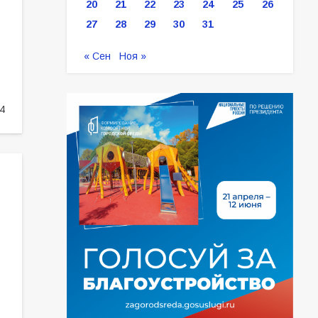
20
21
22
23
24
25
26
27
28
29
30
31
« Сен
Ноя »
4