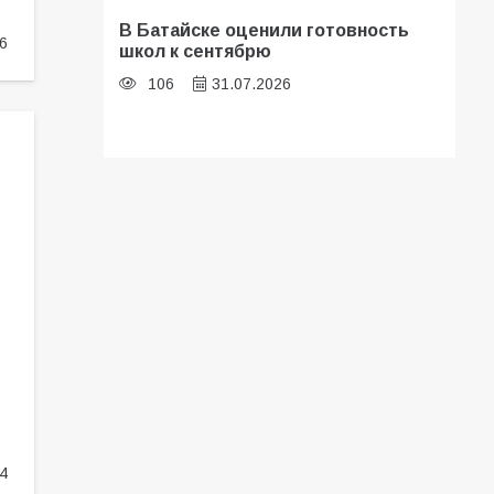
В Батайске оценили готовность
6
школ к сентябрю
106
31.07.2026
Батайские школьники стали
частью образовательного
кластера
105
05.08.2026
«Мобилизация или набор?» Что на
самом деле происходит в армии
России в августе 2026 года
101
03.08.2026
4
В Батайске продолжаются