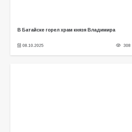
В Батайске горел храм князя Владимира
08.10.2025
308