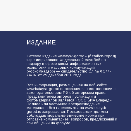
81
02.08.2026
ИЗДАНИЕ
Сетевое издание «bataysk-gorod» (батайск-город)
зарегистрировано Федеральной службой по
надзору в сфере связи, информационных
технологий и массовых коммуникаций
(Роскомнадзор) — свидетельство Эл № ФС77-
74707 от 29 декабря 2018 года.
Вся информация, размещенная на веб-сайте
www.bataysk-gorod.ru охраняется в соответствии с
законодательством РФ об авторском праве.
Представителем авторов публикаций и
фотоматериалов является «ООО БИА Вперёд».
Полное или частичное воспроизведение
материалов без гиперссылки на www.bataysk-
gorod.ru запрещается. Пользователи должны
соблюдать морально-этические нормы при
отправке комментариев, вопросов, предложений и
при общении на форуме.