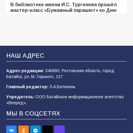
В библиотеке имени И.С. Тургенева прошёл
мастер-класс «Бумажный парашют» ко Дню
ВДВ
103
03.08.2026
В Батайске оценили готовность школ к
сентябрю
НАШ АДРЕС
94
31.07.2026
Адрес редакции:
346880, Ростовская область, город
Батайск, ул. М. Горького, 127
В Батайске продолжаются дорожные работы
Главный редактор:
Л.А.Белоконь
91
04.08.2026
Учредитель:
ООО Батайское информационное агентство
«Вперёд».
МЫ В СОЦСЕТЯХ
«Мобилизация или набор?» Что на самом
деле происходит в армии России в августе
2026 года