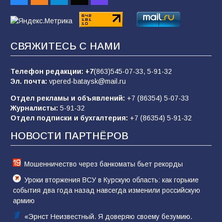
91
03.08.2026
«Пургу нести — не поля переходить»: почему
СВЯЖИТЕСЬ С НАМИ
заявления о мобилизации — это
пропагандистский вброс
Телефон редакции:
+7
(863)545-07-33,
5-91-32
82
01.08.2026
Эл. почта:
vpered-bataysk@mail.ru
Отдел рекламы и объявлений:
+7 (86354) 5-07-33
Журналисты:
5-91-32
«Слухами Москву не возьмёшь»: почему
Отдел подписки и бухгалтерия:
+7 (86354) 5-91-32
заявления Киева о мобилизации — это
отчаяние, а не разведка
НОВОСТИ ПАРТНЁРОВ
78
02.08.2026
Мошенничество через банкоматы бьет рекорды
Уроки вторжения ВСУ в Курскую область: как горькие
события два года назад навсегда изменили российскую
армию
«Эрнст Неизвестный. Я доверяю своему безумию.