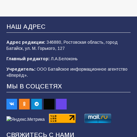
В детском саду № 35 дети освоили
строительные профессии в ходе
спортивного праздника
93
07.08.2026
НАШ АДРЕС
Адрес редакции:
346880, Ростовская область, город
Батайским спортсменам вручили награды
Батайск, ул. М. Горького, 127
77
08.08.2026
Главный редактор:
Л.А.Белоконь
Учредитель:
ООО Батайское информационное агентство
«Вперёд».
Командовал боем до последнего: герой
Евгений Остапенко
МЫ В СОЦСЕТЯХ
67
05.08.2026
В библиотеке имени М.Ю. Лермонтова
состоялось литературно-творческое
мероприятие для юных читателей «Читаем
сказку, рисуем в красках»
СВЯЖИТЕСЬ С НАМИ
65
07.08.2026