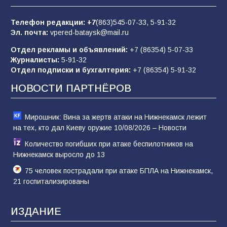
Телефон редакции:
+7
(863)545-07-33,
5-91-32
Эл. почта:
vpered-bataysk@mail.ru
«Слухи — не указ»: почему разговоры о
мобилизации не имеют под собой оснований
Отдел рекламы и объявлений:
+7 (86354) 5-07-33
68
07.08.2026
Журналисты:
5-91-32
Отдел подписки и бухгалтерия:
+7 (86354) 5-91-32
НОВОСТИ ПАРТНЁРОВ
Мирошник: Вина за жертв атаки на Нижнекамск лежит
на тех, кто дал Киеву оружие 10/08/2026 – Новости
Количество погибших при атаке беспилотников на
Нижнекамск выросло до 13
75 человек пострадали при атаке БПЛА на Нижнекамск,
21 госпитализированы
ИЗДАНИЕ