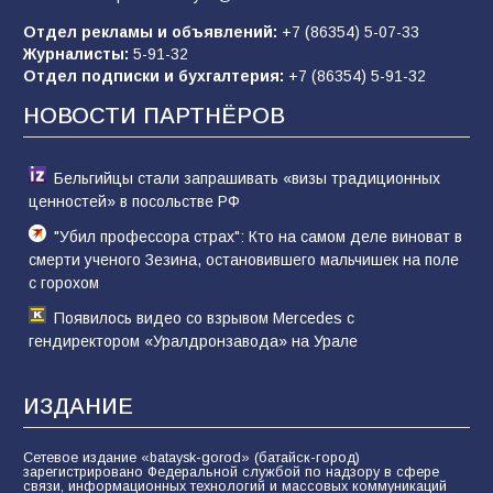
Отдел рекламы и объявлений:
+7 (86354) 5-07-33
«Слухами Москву не возьмёшь»: почему
Журналисты:
5-91-32
заявления Киева о мобилизации — это
Отдел подписки и бухгалтерия:
+7 (86354) 5-91-32
отчаяние, а не разведка
НОВОСТИ ПАРТНЁРОВ
79
02.08.2026
Бельгийцы стали запрашивать «визы традиционных
ценностей» в посольстве РФ
"Убил профессора страх": Кто на самом деле виноват в
смерти ученого Зезина, остановившего мальчишек на поле
с горохом
Появилось видео со взрывом Mercedes с
гендиректором «Уралдронзавода» на Урале
ИЗДАНИЕ
Сетевое издание «bataysk-gorod» (батайск-город)
зарегистрировано Федеральной службой по надзору в сфере
связи, информационных технологий и массовых коммуникаций