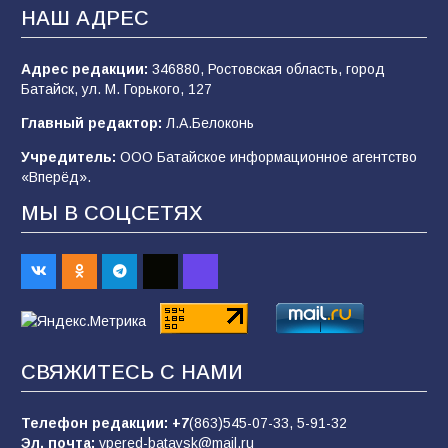
НАШ АДРЕС
Адрес редакции:
346880, Ростовская область, город
«Мобилизация или набор?» Что на самом
Батайск, ул. М. Горького, 127
деле происходит в армии России в августе
2026 года
Главный редактор:
Л.А.Белоконь
93
03.08.2026
Учредитель:
ООО Батайское информационное агентство
«Вперёд».
МЫ В СОЦСЕТЯХ
Батайские школьники стали частью
образовательного кластера
86
05.08.2026
«Пургу нести — не поля переходить»: почему
заявления о мобилизации — это
СВЯЖИТЕСЬ С НАМИ
пропагандистский вброс
83
01.08.2026
Телефон редакции:
+7
(863)545-07-33,
5-91-32
Эл. почта:
vpered-bataysk@mail.ru