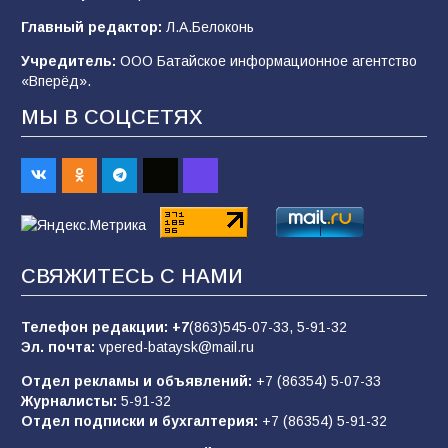
В детском саду № 35 дети освоили
Главный редактор:
Л.А.Белоконь
строительные профессии в ходе
спортивного праздника
Учредитель:
ООО Батайское информационное агентство
«Вперёд».
90
07.08.2026
МЫ В СОЦСЕТЯХ
Батайским спортсменам вручили награды
67
08.08.2026
Командовал боем до последнего: герой
СВЯЖИТЕСЬ С НАМИ
Евгений Остапенко
62
05.08.2026
Телефон редакции:
+7
(863)545-07-33,
5-91-32
Эл. почта:
vpered-bataysk@mail.ru
Отдел рекламы и объявлений:
+7 (86354) 5-07-33
Батайчане вышли в финал Всероссийского
Журналисты:
5-91-32
конкурса «Большая перемена»
Отдел подписки и бухгалтерия:
+7 (86354) 5-91-32
62
04.08.2026