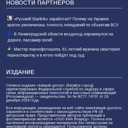
НОВОСТИ ПАРТНЁРОВ
«Русский Starlink» заработал? Почему на Украине
кратно увеличилась точность попаданий по объектам ВСУ
В Ленинградской области вездеход опрокинулся на
дороге, пассажир погиб
Мастер порнофотошопа. 61-летний мужчина смастерил
порнооткрытку и в итоге пойдёт под суд
ИЗДАНИЕ
Сетевое издание «bataysk-gorod» (батайск-город)
зарегистрировано Федеральной службой по надзору в сфере
связи, информационных технологий и массовых коммуникаций
(Роскомнадзор) — свидетельство Эл № ФС77-74707 от 29
декабря 2018 года.
Вся информация, размещенная на веб-сайте www.bataysk-gorod.ru
охраняется в соответствии с законодательством РФ об
авторском праве. Представителем авторов публикаций и
фотоматериалов является «ООО БИА Вперёд». Полное или
частичное воспроизведение материалов без гиперссылки на
www.bataysk-gorod.ru запрещается. Пользователи должны