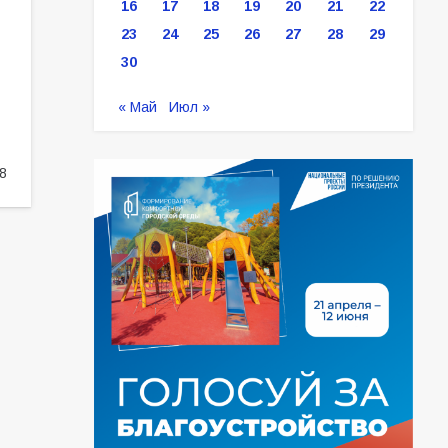
16
17
18
19
20
21
22
23
24
25
26
27
28
29
30
« Май
Июл »
8