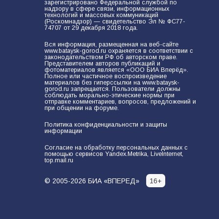
зарегистрировано Федеральной службой по
самом деле происходит в армии
надзору в сфере связи, информационных
технологий и массовых коммуникаций
России в августе 2026 года
(Роскомнадзор) — свидетельство Эл № ФС77-
74707 от 29 декабря 2018 года.
101
03.08.2026
Вся информация, размещенная на веб-сайте
www.bataysk-gorod.ru охраняется в соответствии с
законодательством РФ об авторском праве.
Представителем авторов публикаций и
В Батайске продолжаются
фотоматериалов является «ООО БИА Вперёд».
Полное или частичное воспроизведение
дорожные работы
материалов без гиперссылки на www.bataysk-
gorod.ru запрещается. Пользователи должны
98
04.08.2026
соблюдать морально-этические нормы при
отправке комментариев, вопросов, предложений и
при общении на форуме.
Политика конфиденциальности и защиты
«Пургу нести — не поля
информации
переходить»: почему заявления о
мобилизации — это
Согласие на обработку персональных данных с
помощью сервисов Yandex.Metrika, LiveInternet,
пропагандистский вброс
top.mail.ru
85
01.08.2026
© 2005-2026 БИА «ВПЕРЕД»
16+
«Слухами Москву не возьмёшь»:
почему заявления Киева о
мобилизации — это отчаяние, а не