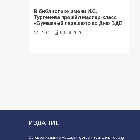
В библиотеке имени И.С.
Тургенева прошёл мастер-класс
«Бумажный парашют» ко Дню ВДВ
107
03.08.2026
В Батайске оценили готовность
школ к сентябрю
106
31.07.2026
Батайские школьники стали
частью образовательного
кластера
106
05.08.2026
ИЗДАНИЕ
Сетевое издание «bataysk-gorod» (батайск-город)
«Мобилизация или набор?» Что на