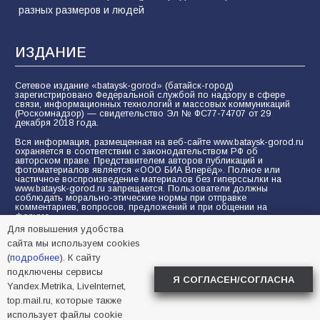
разных размеров и людей
ИЗДАНИЕ
Сетевое издание «bataysk-gorod» (батайск-город)
зарегистрировано Федеральной службой по надзору в сфере
связи, информационных технологий и массовых коммуникаций
(Роскомнадзор) — свидетельство Эл № ФС77-74707 от 29
декабря 2018 года.
Вся информация, размещенная на веб-сайте www.bataysk-gorod.ru
охраняется в соответствии с законодательством РФ об
авторском праве. Представителем авторов публикаций и
фотоматериалов является «ООО БИА Вперёд». Полное или
частичное воспроизведение материалов без гиперссылки на
www.bataysk-gorod.ru запрещается. Пользователи должны
соблюдать морально-этические нормы при отправке
комментариев, вопросов, предложений и при общении на
форуме.
Для повышения удобства
Политика конфиденциальности и защиты информации
сайта мы используем cookies
Согласие на обработку персональных данных с помощью
(
подробнее
). К сайту
сервисов Yandex.Metrika, LiveInternet, top.mail.ru
подключены сервисы
Я СОГЛАСЕН/СОГЛАСНА
Yandex.Metrika, LiveInternet,
© 2005-2026 БИА «ВПЕРЕД»
16+
top.mail.ru, которые также
использует файлы cookie