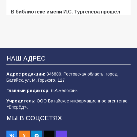
В библиотеке имени И.С. Тургенева прошёл
мастер-класс «Бумажный парашют» ко Дню
ВДВ
109
03.08.2026
В Батайске продолжаются дорожные работы
НАШ АДРЕС
107
04.08.2026
Адрес редакции:
346880, Ростовская область, город
Батайск, ул. М. Горького, 127
В детском саду № 35 дети освоили
Главный редактор:
Л.А.Белоконь
строительные профессии в ходе
спортивного праздника
Учредитель:
ООО Батайское информационное агентство
«Вперёд».
90
07.08.2026
МЫ В СОЦСЕТЯХ
Батайским спортсменам вручили награды