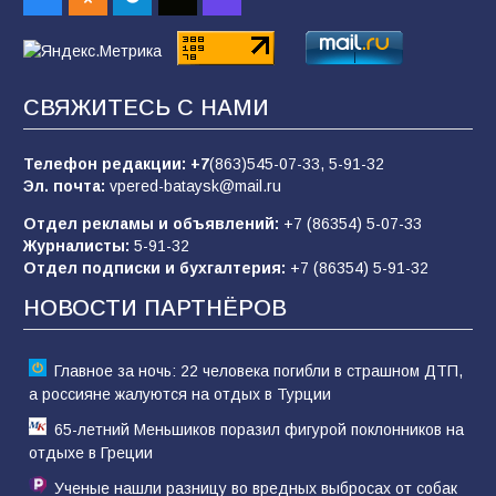
65
08.08.2026
Командовал боем до последнего: герой
СВЯЖИТЕСЬ С НАМИ
Евгений Остапенко
62
05.08.2026
Телефон редакции:
+7
(863)545-07-33,
5-91-32
Эл. почта:
vpered-bataysk@mail.ru
Отдел рекламы и объявлений:
+7 (86354) 5-07-33
Батайчане вышли в финал Всероссийского
Журналисты:
5-91-32
конкурса «Большая перемена»
Отдел подписки и бухгалтерия:
+7 (86354) 5-91-32
62
04.08.2026
НОВОСТИ ПАРТНЁРОВ
Главное за ночь: 22 человека погибли в страшном ДТП,
а россияне жалуются на отдых в Турции
65-летний Меньшиков поразил фигурой поклонников на
отдыхе в Греции
Ученые нашли разницу во вредных выбросах от собак