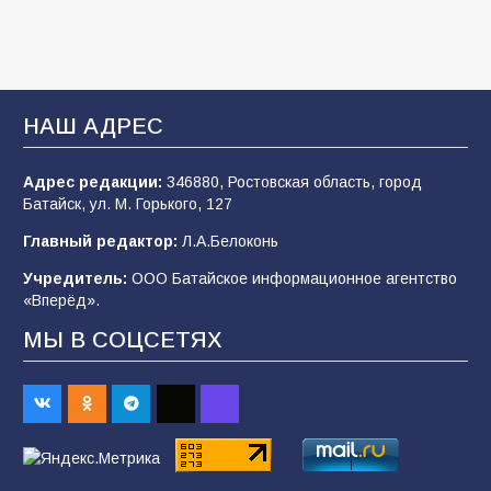
В Батайске оценили готовность школ к
сентябрю
НАШ АДРЕС
106
31.07.2026
Адрес редакции:
346880, Ростовская область, город
Батайск, ул. М. Горького, 127
«Мобилизация или набор?» Что на самом
деле происходит в армии России в августе
Главный редактор:
Л.А.Белоконь
2026 года
Учредитель:
ООО Батайское информационное агентство
101
03.08.2026
«Вперёд».
МЫ В СОЦСЕТЯХ
В Батайске продолжаются дорожные работы
98
04.08.2026
«Пургу нести — не поля переходить»: почему