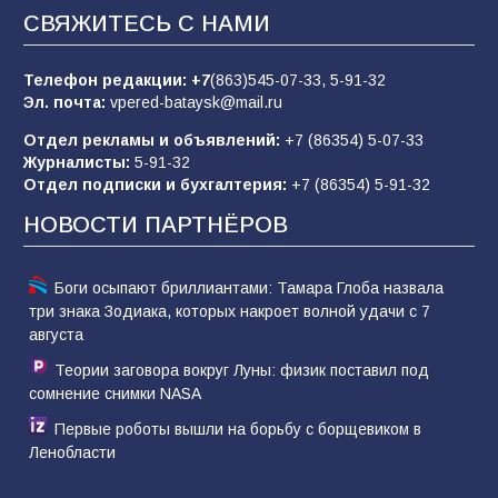
заявления о мобилизации — это
СВЯЖИТЕСЬ С НАМИ
пропагандистский вброс
85
01.08.2026
Телефон редакции:
+7
(863)545-07-33,
5-91-32
Эл. почта:
vpered-bataysk@mail.ru
Отдел рекламы и объявлений:
+7 (86354) 5-07-33
«Слухами Москву не возьмёшь»: почему
Журналисты:
5-91-32
заявления Киева о мобилизации — это
Отдел подписки и бухгалтерия:
+7 (86354) 5-91-32
отчаяние, а не разведка
НОВОСТИ ПАРТНЁРОВ
81
02.08.2026
Боги осыпают бриллиантами: Тамара Глоба назвала
три знака Зодиака, которых накроет волной удачи с 7
августа
Теории заговора вокруг Луны: физик поставил под
сомнение снимки NASA
Первые роботы вышли на борьбу с борщевиком в
Ленобласти