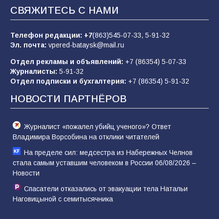
заявления о мобилизации — это
СВЯЖИТЕСЬ С НАМИ
пропагандистский вброс
85
01.08.2026
Телефон редакции:
+7
(863)545-07-33,
5-91-32
Эл. почта:
vpered-bataysk@mail.ru
Отдел рекламы и объявлений:
+7 (86354) 5-07-33
«Слухами Москву не возьмёшь»: почему
Журналисты:
5-91-32
заявления Киева о мобилизации — это
Отдел подписки и бухгалтерия:
+7 (86354) 5-91-32
отчаяние, а не разведка
НОВОСТИ ПАРТНЁРОВ
81
02.08.2026
Журналист «пожалел убийц ученого»? Ответ
Владимира Ворсобина на отклики читателей
На пределе сил: медсестра из Набережных Челнов
стала самым уставшим человеком в России 06/08/2026 –
Новости
Спасатели отказались от эвакуации тела Натальи
Наговицыной с семитысячника