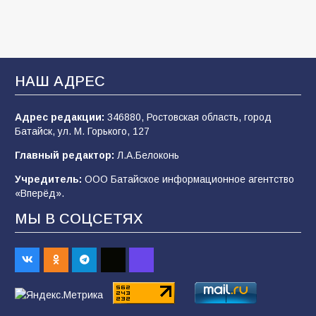
«Мобилизация или набор?» Что на самом
деле происходит в армии России в августе
2026 года
НАШ АДРЕС
101
03.08.2026
Адрес редакции:
346880, Ростовская область, город
Батайск, ул. М. Горького, 127
В Батайске продолжаются дорожные работы
Главный редактор:
Л.А.Белоконь
98
04.08.2026
Учредитель:
ООО Батайское информационное агентство
«Вперёд».
МЫ В СОЦСЕТЯХ
Батайчане привезли 20 наград с областных
соревнований
93
06.08.2026
«Пургу нести — не поля переходить»: почему