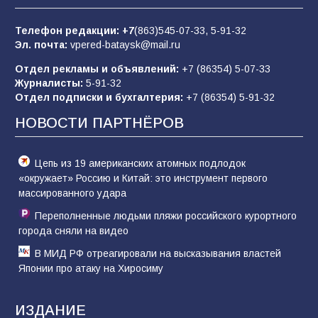
после выборов: в Госдуме дали ответ
Телефон редакции:
+7
(863)545-07-33,
5-91-32
83
06.08.2026
Эл. почта:
vpered-bataysk@mail.ru
Отдел рекламы и объявлений:
+7 (86354) 5-07-33
Журналисты:
5-91-32
«Слухами Москву не возьмёшь»: почему
Отдел подписки и бухгалтерия:
+7 (86354) 5-91-32
заявления Киева о мобилизации — это
отчаяние, а не разведка
НОВОСТИ ПАРТНЁРОВ
81
02.08.2026
Цепь из 19 американских атомных подлодок
«окружает» Россию и Китай: это инструмент первого
массированного удара
Переполненные людьми пляжи российского курортного
города сняли на видео
В МИД РФ отреагировали на высказывания властей
Японии про атаку на Хиросиму
ИЗДАНИЕ