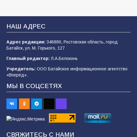
«Мобилизация или набор?» Что на самом
деле происходит в армии России в августе
НАШ АДРЕС
2026 года
102
03.08.2026
Адрес редакции:
346880, Ростовская область, город
Батайск, ул. М. Горького, 127
Главный редактор:
Л.А.Белоконь
В Батайске продолжаются дорожные работы
Учредитель:
ООО Батайское информационное агентство
98
04.08.2026
«Вперёд».
МЫ В СОЦСЕТЯХ
«Пургу нести — не поля переходить»: почему
заявления о мобилизации — это
пропагандистский вброс
85
01.08.2026
СВЯЖИТЕСЬ С НАМИ
Будет ли мобилизация в России в 2026 году