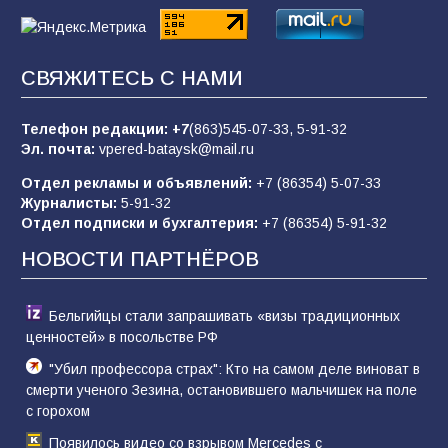
«Пургу нести — не поля переходить»: почему
заявления о мобилизации — это
СВЯЖИТЕСЬ С НАМИ
пропагандистский вброс
83
01.08.2026
Телефон редакции:
+7
(863)545-07-33,
5-91-32
Эл. почта:
vpered-bataysk@mail.ru
Отдел рекламы и объявлений:
+7 (86354) 5-07-33
«Слухами Москву не возьмёшь»: почему
Журналисты:
5-91-32
заявления Киева о мобилизации — это
Отдел подписки и бухгалтерия:
+7 (86354) 5-91-32
отчаяние, а не разведка
НОВОСТИ ПАРТНЁРОВ
79
02.08.2026
Бельгийцы стали запрашивать «визы традиционных
ценностей» в посольстве РФ
"Убил профессора страх": Кто на самом деле виноват в
смерти ученого Зезина, остановившего мальчишек на поле
с горохом
Появилось видео со взрывом Mercedes с