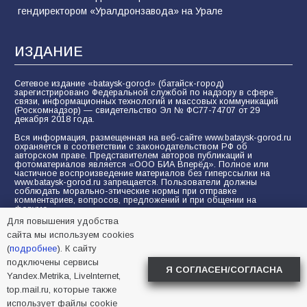
гендиректором «Уралдронзавода» на Урале
ИЗДАНИЕ
Сетевое издание «bataysk-gorod» (батайск-город)
зарегистрировано Федеральной службой по надзору в сфере
связи, информационных технологий и массовых коммуникаций
(Роскомнадзор) — свидетельство Эл № ФС77-74707 от 29
декабря 2018 года.
Вся информация, размещенная на веб-сайте www.bataysk-gorod.ru
охраняется в соответствии с законодательством РФ об
авторском праве. Представителем авторов публикаций и
фотоматериалов является «ООО БИА Вперёд». Полное или
частичное воспроизведение материалов без гиперссылки на
www.bataysk-gorod.ru запрещается. Пользователи должны
соблюдать морально-этические нормы при отправке
комментариев, вопросов, предложений и при общении на
форуме.
Для повышения удобства
Политика конфиденциальности и защиты информации
сайта мы используем cookies
Согласие на обработку персональных данных с помощью
(
подробнее
). К сайту
сервисов Yandex.Metrika, LiveInternet, top.mail.ru
подключены сервисы
Я СОГЛАСЕН/СОГЛАСНА
Yandex.Metrika, LiveInternet,
© 2005-2026 БИА «ВПЕРЕД»
16+
top.mail.ru, которые также
использует файлы cookie