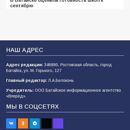
сентябрю
99
31.07.2026
В Батайске продолжаются дорожные работы
93
04.08.2026
НАШ АДРЕС
Адрес редакции:
346880, Ростовская область, город
«Мобилизация или набор?» Что на самом
Батайск, ул. М. Горького, 127
деле происходит в армии России в августе
2026 года
Главный редактор:
Л.А.Белоконь
93
03.08.2026
Учредитель:
ООО Батайское информационное агентство
«Вперёд».
МЫ В СОЦСЕТЯХ
Батайские школьники стали частью
образовательного кластера
87
05.08.2026