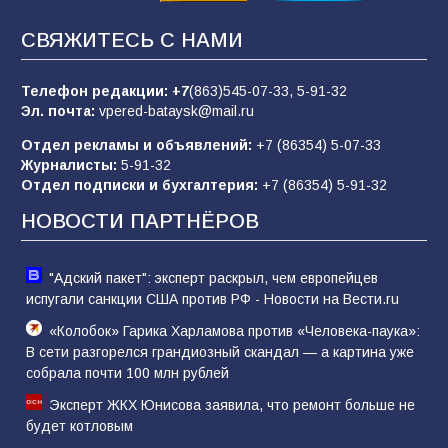
СВЯЖИТЕСЬ С НАМИ
«Слухами Москву не возьмёшь»: почему
заявления Киева о мобилизации — это
отчаяние, а не разведка
Телефон редакции:
+7
(863)545-07-33,
5-91-32
Эл. почта:
vpered-bataysk@mail.ru
81
02.08.2026
Отдел рекламы и объявлений:
+7 (86354) 5-07-33
Журналисты:
5-91-32
Отдел подписки и бухгалтерия:
+7 (86354) 5-91-32
Морской квест в детском саду: как
воспитанники спасали Нептуна
НОВОСТИ ПАРТНЁРОВ
74
01.08.2026
"Адский пакет": эксперт раскрыл, чем европейцев
испугали санкции США против РФ - Новости на Вести.ru
«Колобок» Гарика Харламова против «Человека-паука»:
В сети разгорелся грандиозный скандал — а картина уже
собрала почти 100 млн рублей
Эксперт ЖКХ Юнисова заявила, что ремонт больше не
будет котловым