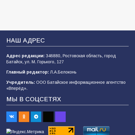
2026 года
103
03.08.2026
В Батайске продолжаются дорожные работы
НАШ АДРЕС
100
04.08.2026
Адрес редакции:
346880, Ростовская область, город
Батайск, ул. М. Горького, 127
Будет ли мобилизация в России в 2026 году
Главный редактор:
Л.А.Белоконь
после выборов: в Госдуме дали ответ
Учредитель:
ООО Батайское информационное агентство
94
06.08.2026
«Вперёд».
МЫ В СОЦСЕТЯХ
«Пургу нести — не поля переходить»: почему
заявления о мобилизации — это
пропагандистский вброс
85
01.08.2026