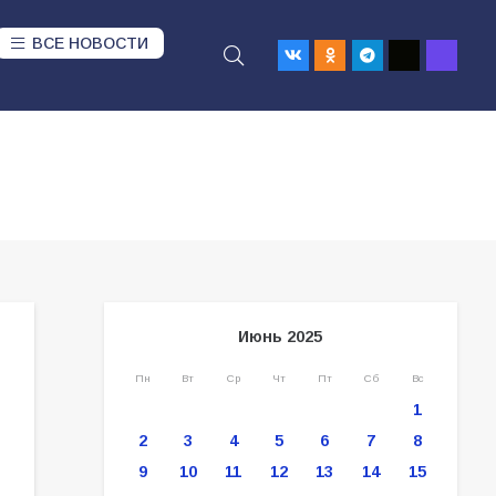
ВСЕ НОВОСТИ
Июнь 2025
Пн
Вт
Ср
Чт
Пт
Сб
Вс
1
2
3
4
5
6
7
8
9
10
11
12
13
14
15