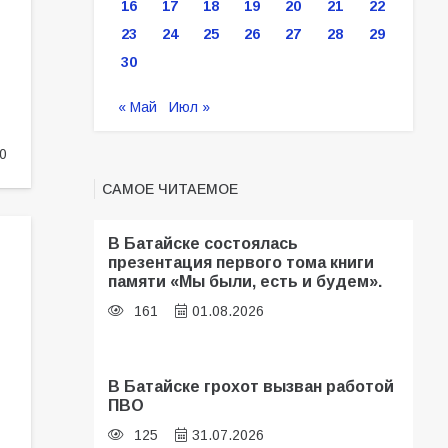
16
17
18
19
20
21
22
23
24
25
26
27
28
29
30
« Май
Июл »
0
САМОЕ ЧИТАЕМОЕ
В Батайске состоялась
презентация первого тома книги
памяти «Мы были, есть и будем».
161
01.08.2026
В Батайске грохот вызван работой
ПВО
125
31.07.2026