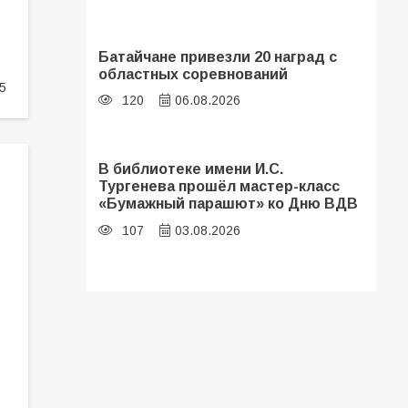
Батайчане привезли 20 наград с
областных соревнований
5
120
06.08.2026
В библиотеке имени И.С.
Тургенева прошёл мастер-класс
«Бумажный парашют» ко Дню ВДВ
107
03.08.2026
В Батайске оценили готовность
школ к сентябрю
106
31.07.2026