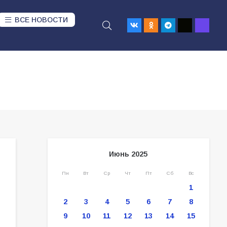
ВСЕ НОВОСТИ
Июнь 2025
Пн
Вт
Ср
Чт
Пт
Сб
Вс
1
2
3
4
5
6
7
8
9
10
11
12
13
14
15