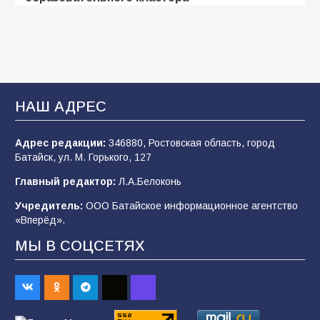
104
05.08.2026
«Мобилизация или набор?» Что на самом
деле происходит в армии России в августе
2026 года
НАШ АДРЕС
99
03.08.2026
Адрес редакции:
346880, Ростовская область, город
Батайск, ул. М. Горького, 127
В Батайске продолжаются дорожные работы
Главный редактор:
Л.А.Белоконь
97
04.08.2026
Учредитель:
ООО Батайское информационное агентство
«Вперёд».
МЫ В СОЦСЕТЯХ
«Пургу нести — не поля переходить»: почему
заявления о мобилизации — это
пропагандистский вброс
84
01.08.2026