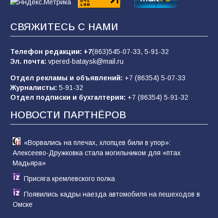
Батайчане привезли 20 наград с областных
СВЯЖИТЕСЬ С НАМИ
соревнований
81
06.08.2026
Телефон редакции:
+7
(863)545-07-33,
5-91-32
Эл. почта:
vpered-bataysk@mail.ru
Отдел рекламы и объявлений:
+7 (86354) 5-07-33
«Слухами Москву не возьмёшь»: почему
Журналисты:
5-91-32
заявления Киева о мобилизации — это
Отдел подписки и бухгалтерия:
+7 (86354) 5-91-32
отчаяние, а не разведка
НОВОСТИ ПАРТНЁРОВ
80
02.08.2026
«Ворвались на плечах, хлопцев били в упор»:
Алексеево-Дружковка стала могильником для «птах
Мадьяра»
Присяга кремлевского полка
Появились кадры наезда автомобиля на пешеходов в
Омске