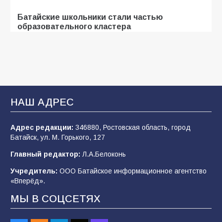
Батайские школьники стали частью
образовательного кластера
102
05.08.2026
«Мобилизация или набор?» Что на самом
деле происходит в армии России в августе
2026 года
НАШ АДРЕС
97
03.08.2026
Адрес редакции:
346880, Ростовская область, город
Батайск, ул. М. Горького, 127
В Батайске продолжаются дорожные работы
Главный редактор:
Л.А.Белоконь
96
04.08.2026
Учредитель:
ООО Батайское информационное агентство
«Вперёд».
МЫ В СОЦСЕТЯХ
«Пургу нести — не поля переходить»: почему
заявления о мобилизации — это
пропагандистский вброс