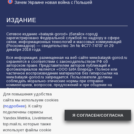
Зачем Украине новая война с Польшей
ИЗДАНИЕ
Сетевое издание «bataysk-gorod» (батайск-город)
зарегистрировано Федеральной службой по надзору в сфере
связи, информационных технологий и массовых коммуникаций
(Роскомнадзор) — свидетельство Эл № ФС77-74707 от 29
декабря 2018 года.
Вся информация, размещенная на веб-сайте www.bataysk-gorod.ru
охраняется в соответствии с законодательством РФ об
авторском праве. Представителем авторов публикаций и
фотоматериалов является «ООО БИА Вперёд». Полное или
частичное воспроизведение материалов без гиперссылки на
www.bataysk-gorod.ru запрещается. Пользователи должны
соблюдать морально-этические нормы при отправке
комментариев, вопросов, предложений и при общении на
форуме.
Для повышения удобства
Политика конфиденциальности и защиты информации
сайта мы используем cookies
Согласие на обработку персональных данных с помощью
(
подробнее
). К сайту
сервисов Yandex.Metrika, LiveInternet, top.mail.ru
подключены сервисы
Я СОГЛАСЕН/СОГЛАСНА
Yandex.Metrika, LiveInternet,
© 2005-2026 БИА «ВПЕРЕД»
16+
top.mail.ru, которые также
использует файлы cookie