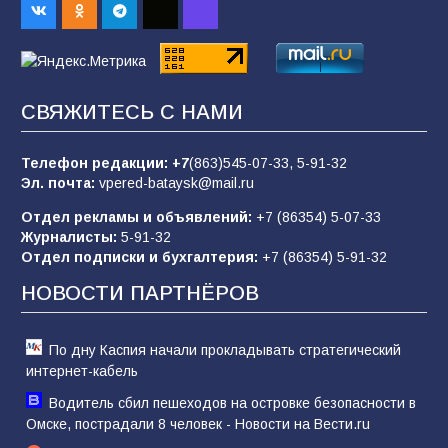
84
01.08.2026
«Слухами Москву не возьмёшь»: почему
СВЯЖИТЕСЬ С НАМИ
заявления Киева о мобилизации — это
отчаяние, а не разведка
Телефон редакции:
+7
(863)545-07-33,
5-91-32
80
02.08.2026
Эл. почта:
vpered-bataysk@mail.ru
Отдел рекламы и объявлений:
+7 (86354) 5-07-33
Журналисты:
5-91-32
В России ответили на заявления Зеленского о
Отдел подписки и бухгалтерия:
+7 (86354) 5-91-32
новой мобилизации
НОВОСТИ ПАРТНЁРОВ
74
31.07.2026
По дну Каспия начали прокладывать стратегический
интернет-кабель
Водитель сбил пешеходов на островке безопасности в
Омске, пострадали 8 человек - Новости на Вести.ru